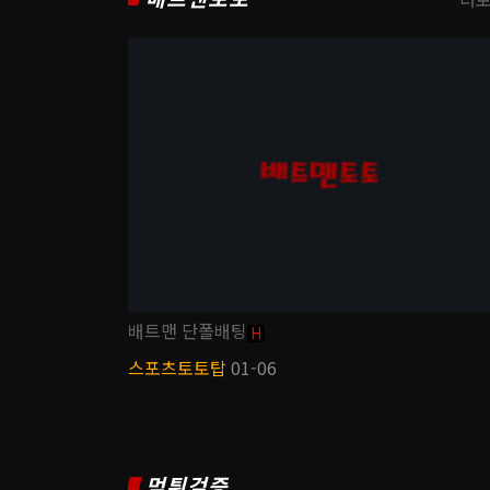
배트맨 단폴배팅
H
스포츠토토탑
01-06
먹튀검증