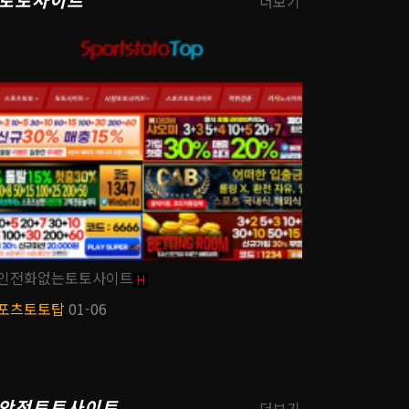
토토사이트
더보기
인전화없는토토사이트
H
포츠토토탑
01-06
안전토토사이트
더보기