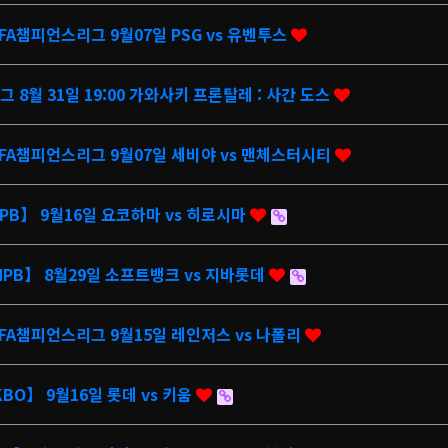
FA챔피언스리그 9월07일 PSG vs 유벤투스
 8월 31일 19:00 가와사키 프론탈레 : 사간 도스
FA챔피언스리그 9월07일 세비야 vs 맨체스터시티
B】 9월16일 요코하마 vs 히로시마
PB】 8월29일 소프트뱅크 vs 지바롯데
FA챔피언스리그 9월15일 레인저스 vs 나폴리
BO】 9월16일 롯데 vs 키움