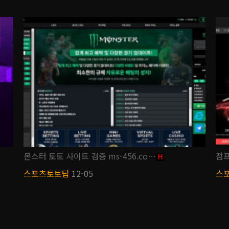
몬스터 토토 사이트 검증 ms-456.co…
점프
H
스포츠토토탑
12-05
스