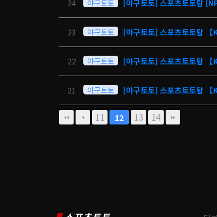
24
야구토토
[야구토토] 스포츠토토탑 [N
23
야구토토
[야구토토] 스포츠토토탑 【KB
22
야구토토
[야구토토] 스포츠토토탑 【KB
21
야구토토
[야구토토] 스포츠토토탑 【K
11
13
14
12