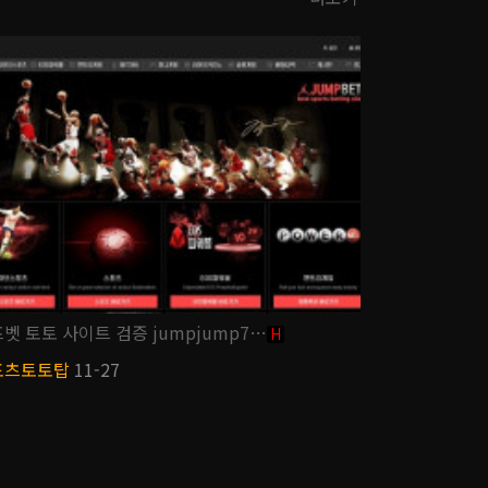
벳 토토 사이트 검증 jumpjump7…
H
포츠토토탑
11-27