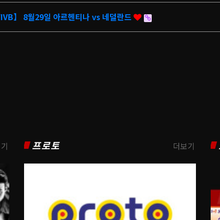
IVB】 8월29일 아르헨티나 vs 네덜란드
프로토
보기
더보기