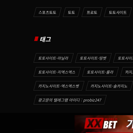
스포츠토토
토토
프로토
토토사이트
태그
토토사이트-마닐라
토토사이트-띵벳
토토사이
토토사이트-지엑스엑스
토토사이트-룰라
카지
카지노사이트-엑스엑스벳
카지노사이트-솔카지노
광고문의 텔레그램 아이디 : probiz247