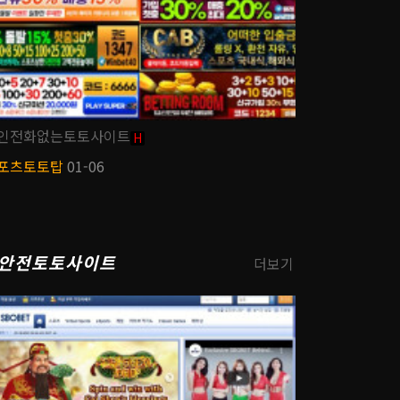
인전화없는토토사이트
H
포츠토토탑
01-06
안전토토사이트
더보기