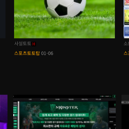
사설토토
소
H
스포츠토토탑
01-06
스