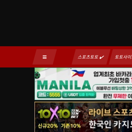
스포츠토토 ✔️
토토사이트