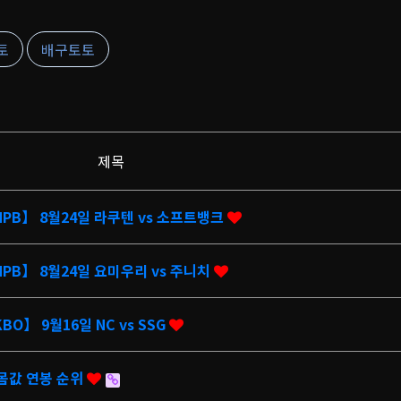
토
배구토토
제목
PB】 8월24일 라쿠텐 vs 소프트뱅크
PB】 8월24일 요미우리 vs 주니치
O】 9월16일 NC vs SSG
몸값 연봉 순위