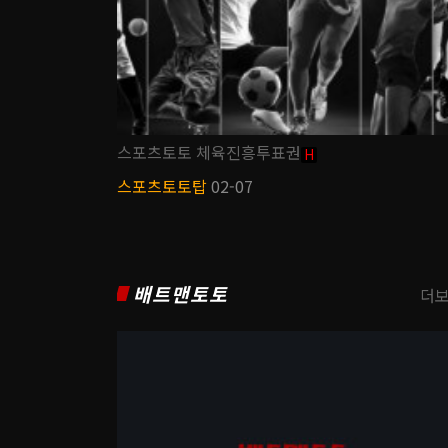
스포츠토토 체육진흥투표권
H
스포츠토토탑
02-07
배트맨토토
더