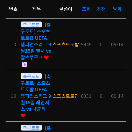
번호
제목
글쓴이
조회
추천
날짜
축구토토
[축
구토토] 스포츠
토토탑 UEFA
20
챔피언스리그 9
스포츠토토탑
9449
0
09-14
월15일 첼시 vs
잘츠부르크
축구토토
[축
구토토] 스포츠
토토탑 UEFA
19
챔피언스리그 9
스포츠토토탑
8331
0
09-14
월15일 레인저
스 vs 나폴리
축구토토
[축