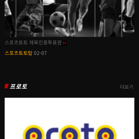
스포츠토토 체육진흥투표권
H
스포츠토토탑
02-07
프로토
더보기