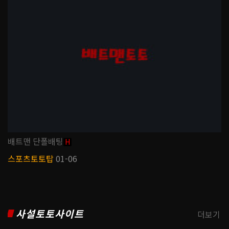
배트맨 단폴배팅
H
스포츠토토탑
01-06
사설토토사이트
더보기