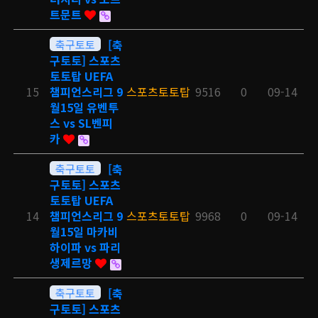
트문트
축구토토
[축
구토토] 스포츠
토토탑 UEFA
15
챔피언스리그 9
스포츠토토탑
9516
0
09-14
월15일 유벤투
스 vs SL벤피
카
축구토토
[축
구토토] 스포츠
토토탑 UEFA
14
챔피언스리그 9
스포츠토토탑
9968
0
09-14
월15일 마카비
하이파 vs 파리
생제르망
축구토토
[축
구토토] 스포츠