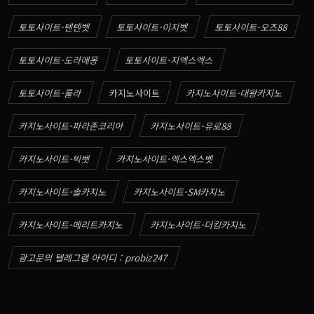
토토사이트-텐텐벳
토토사이트-이지벳
토토사이트-오즈88
토토사이트-도라에몽
토토사이트-지엑스엑스
토토사이트-룰라
카지노사이트
카지노사이트-대왕카지노
카지노사이트-파라존코리아
카지노사이트-유로88
카지노사이트-빅벳
카지노사이트-엑스엑스벳
카지노사이트-솔카지노
카지노사이트-SM카지노
카지노사이트-메리트카지노
카지노사이트-더킹카지노
광고문의 텔레그램 아이디 : probiz247