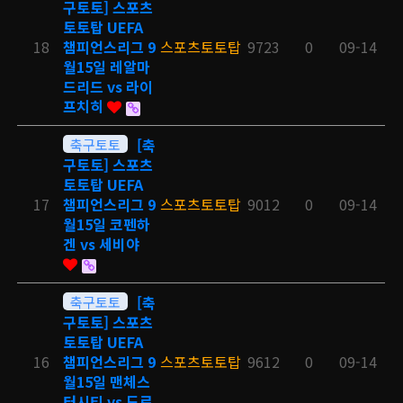
구토토] 스포츠
토토탑 UEFA
18
챔피언스리그 9
스포츠토토탑
9723
0
09-14
월15일 레알마
드리드 vs 라이
프치히
축구토토
[축
구토토] 스포츠
토토탑 UEFA
17
챔피언스리그 9
스포츠토토탑
9012
0
09-14
월15일 코펜하
겐 vs 세비야
축구토토
[축
구토토] 스포츠
토토탑 UEFA
16
챔피언스리그 9
스포츠토토탑
9612
0
09-14
월15일 맨체스
터시티 vs 도르