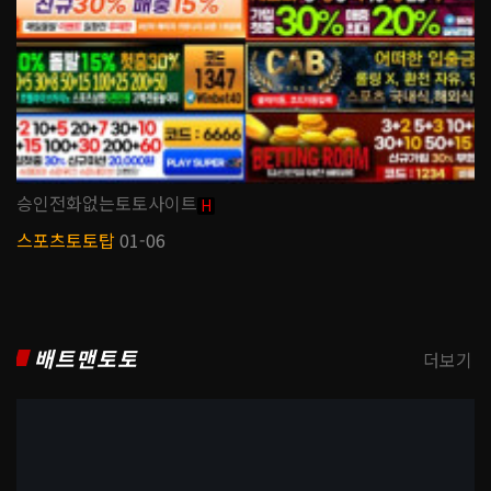
승인전화없는토토사이트
H
스포츠토토탑
01-06
배트맨토토
더보기