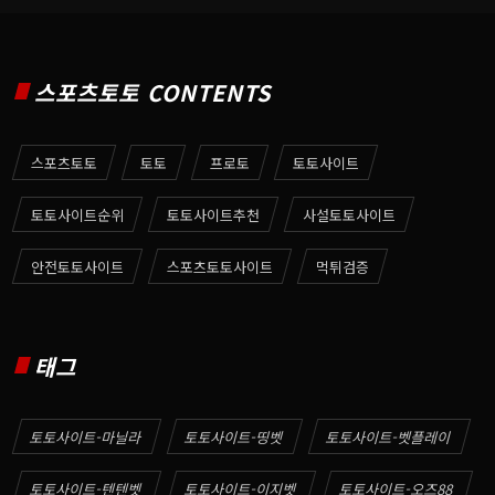
스포츠토토 CONTENTS
스포츠토토
토토
프로토
토토사이트
토토사이트순위
토토사이트추천
사설토토사이트
안전토토사이트
스포츠토토사이트
먹튀검증
태그
토토사이트-마닐라
토토사이트-띵벳
토토사이트-벳플레이
토토사이트-텐텐벳
토토사이트-이지벳
토토사이트-오즈88