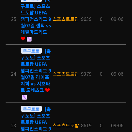
구토토] 스포츠
토토탑 UEFA
25
챔피언스리그 9
스포츠토토탑
9639
0
09-06
월07일 셀틱 vs
레알마드리드
축구토토
[축
구토토] 스포츠
토토탑 UEFA
챔피언스리그 9
24
스포츠토토탑
9379
0
09-06
월07일 라이프
치히 vs 샤흐타
르 도네츠크
축구토토
[축
구토토] 스포츠
토토탑 UEFA
23
스포츠토토탑
8619
0
09-06
챔피언스리그 9