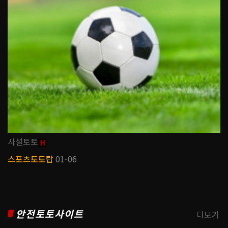
사설토토
H
스포츠토토탑
01-06
안전토토사이트
더보기