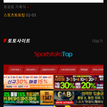
프로토 기록식
H
스포츠토토탑
02-03
토토사이트
더보기