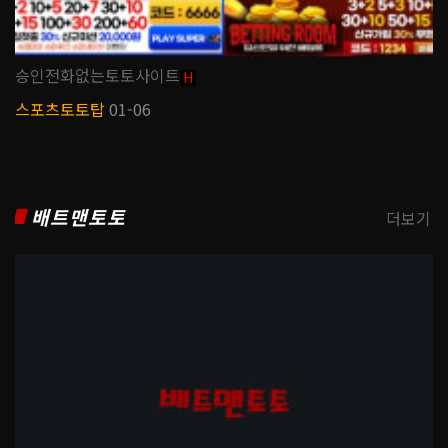
승인전화없는토토사이트
H
스포츠토토탑
01-06
배트맨토토
더보기