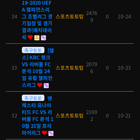
19-2020 UEF
A 챔피언스리
2476
34
그 조별리그 경
스포츠토토탑
0
10-24
9
기일정 및 경기
결과(매치데이
4)
축구토토
[챔
스] KRC 헹크
VS 리버풀 FC
2079
33
스포츠토토탑
0
10-23
분석 10월 24
6
일 유럽 챔피언
스리그
축구토토
맨
체스터 유나이
티드 FC VS 리
2169
32
스포츠토토탑
0
10-21
버풀 FC 분석 1
2
0월 21일 프리
미어리그