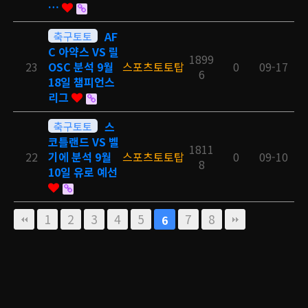
…
축구토토
AF
C 아약스 VS 릴
1899
23
OSC 분석 9월
스포츠토토탑
0
09-17
6
18일 챔피언스
리그
축구토토
스
코틀랜드 VS 벨
1811
22
기에 분석 9월
스포츠토토탑
0
09-10
8
10일 유로 예선
1
2
3
4
5
7
8
6