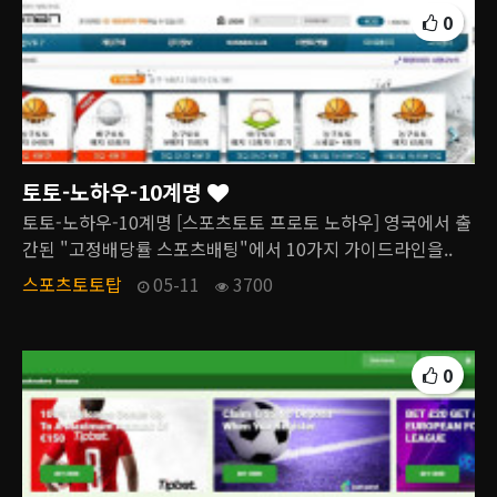
0
토토-노하우-10계명
토토-노하우-10계명 [스포츠토토 프로토 노하우] 영국에서 출
간된 "고정배당률 스포츠배팅"에서 10가지 가이드라인을..
스포츠토토탑
05-11
3700
0