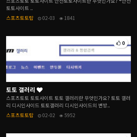
스포츠토토 토토사이트 안전토토사이트란 무엇인가요? ®안전
토토사이트 ..
스포츠토토탑
02-03
1841
0
토토 갤러리
스포츠토토 토토사이트 토토 갤러리란 무엇인가요? 토토 갤러
리 디시인사이드 토토갤러리 디시인사이드의 변방..
스포츠토토탑
02-02
5952