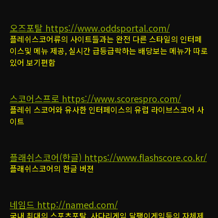
오즈포탈 https://www.oddsportal.com/
플레쉬스코어류의 사이트들과는 완전 다른 스타일의 인터페
이스및 메뉴 제공, 실시간 급등급락하는 배당보는 메뉴가 따로
있어 보기편함
스코어스프로 https://www.scorespro.com/
플레쉬 스코어와 유사한 인터페이스의 유럽 라이브스코어 사
이트
플래쉬스코어(한글) https://www.flashscore.co.kr/
플래쉬스코어의 한글 버젼
네임드 http://named.com/
국내 최대의 스포츠포탈. 사다리게임 달팽이게임등의 자체제