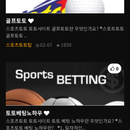
골프토토
스포츠토토 토토사이트 골프토토란 무엇인가요? ®스포트토토
골프토토 ..
스포츠토토탑
02-07
1850
0
토토베팅노하우
스포츠토토 토토사이트 토토 베팅 노하우란 무엇인가요? ®스
포츠토토 베팅 노하우란? ®1, 일차적인..