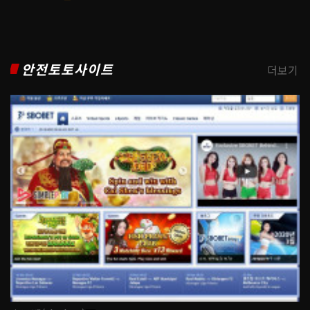
안전토토사이트
더보기