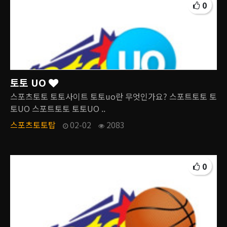
0
토토 UO
스포츠토토 토토사이트 토토uo란 무엇인가요? 스포트토토 토
토UO 스포트토토 토토UO ..
스포츠토토탑
02-02
2083
0