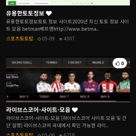
유용한토토정보
유용한토토정보토토 정보 사이트2020년 최신 토토 정보 사이
트 모음 betman베트맨http://www.betma..
스포츠토토탑
05-09
4307
0
라이브스코어-사이트-모음
라이브스코어-사이트-모음 [라이브스코어 사이트 모음 및 간
단 설명] 라이브스코어 국내에서 확인 가능한 라이..
스포츠토토탑
05-06
6218