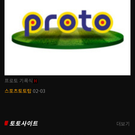
프로토 기록식
H
스포츠토토탑
02-03
토토사이트
더보기