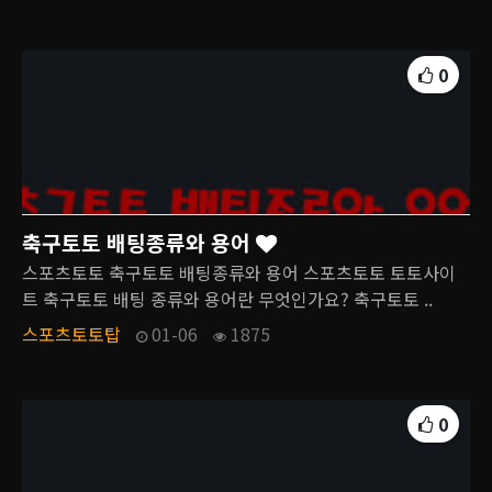
0
축구토토 배팅종류와 용어
스포츠토토 축구토토 배팅종류와 용어 스포츠토토 토토사이
트 축구토토 배팅 종류와 용어란 무엇인가요? 축구토토 ..
스포츠토토탑
01-06
1875
0