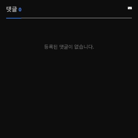
댓글
0
등록된 댓글이 없습니다.