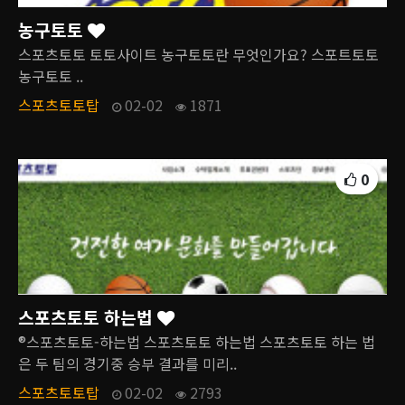
농구토토
스포츠토토 토토사이트 농구토토란 무엇인가요? 스포트토토
농구토토 ..
스포츠토토탑
02-02
1871
0
스포츠토토 하는법
®스포츠토토-하는법 스포츠토토 하는법 스포츠토토 하는 법
은 두 팀의 경기중 승부 결과를 미리..
스포츠토토탑
02-02
2793