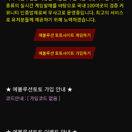
종류의 실시간 게임발매를 바탕으로 국내 100여곳의 검증 커
뮤니티 인증업체로써 무사고로 운영중입니다. 최고의 서비스
로 유저분들께 제공하기 위해 노력하겠습니다.
에볼루션 토토사이트 게임하기
에볼루션 토토사이트 가입하기
★ 에볼루션토토 가입 안내 ★
코드안내 : [ 가입코드 없음 ]
★ 에볼루션토토 이벤트 안내 ★