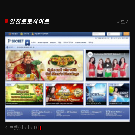
안전토토사이트
더보기
소보벳(sbobet)
H