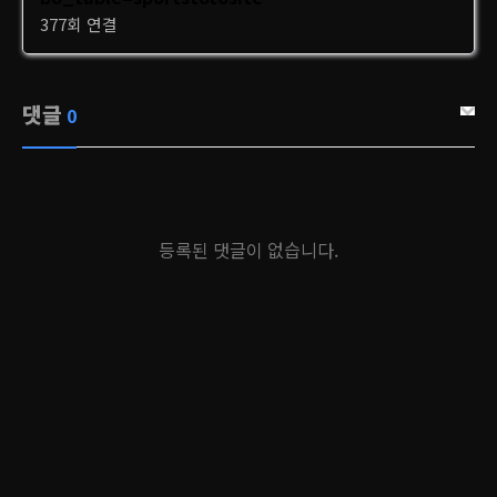
377회 연결
댓글
0
등록된 댓글이 없습니다.