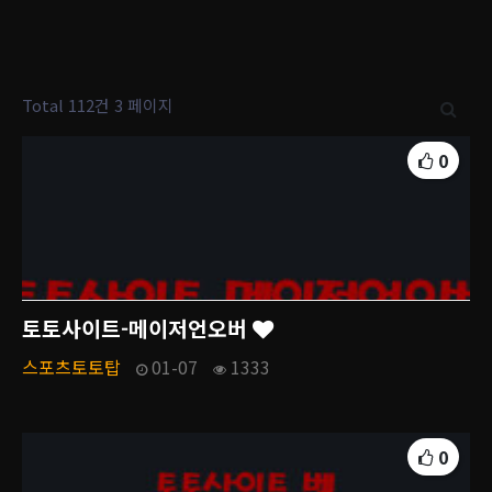
Total 112건
3 페이지
0
토토사이트-메이저언오버
스포츠토토탑
01-07
1333
0