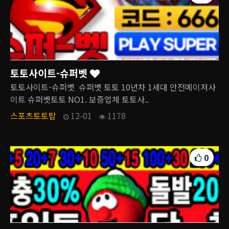
토토사이트-슈퍼벳
토토사이트-슈퍼벳 슈퍼벳 토토 10년차 1세대 안전메이저사
이트 슈퍼벳토토 NO1. 보증업체 토토사..
스포츠토토탑
12-01
1178
0