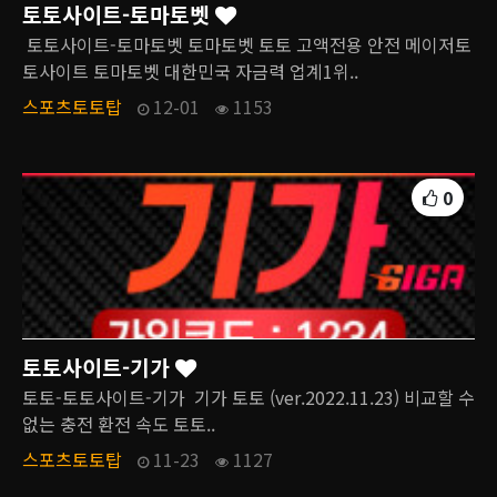
토토사이트-토마토벳
토토사이트-토마토벳 토마토벳 토토 고액전용 안전 메이저토
토사이트 토마토벳 대한민국 자금력 업계1위..
스포츠토토탑
12-01
1153
0
토토사이트-기가
토토-토토사이트-기가 기가 토토 (ver.2022.11.23) 비교할 수
없는 충전 환전 속도 토토..
스포츠토토탑
11-23
1127