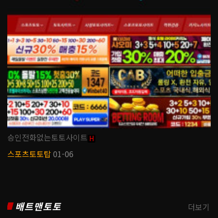
승인전화없는토토사이트
H
스포츠토토탑
01-06
배트맨토토
더보기