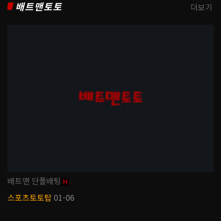
배트맨토토
더보기
배트맨 단폴배팅
H
스포츠토토탑
01-06