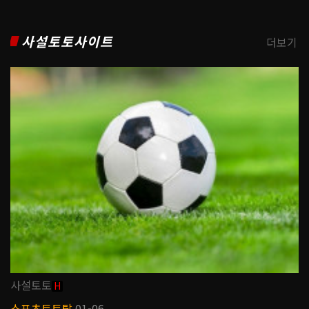
사설토토사이트
더보기
사설토토
H
스포츠토토탑
01-06