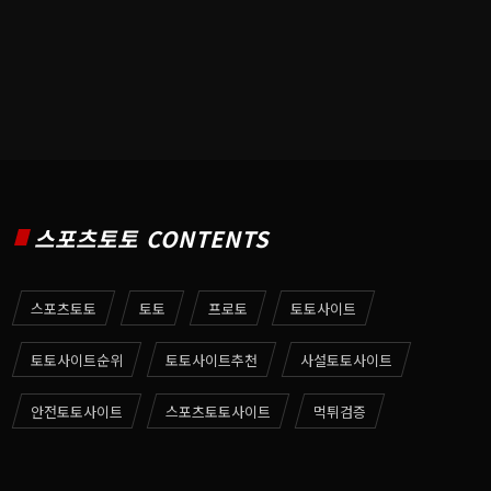
스포츠토토 CONTENTS
스포츠토토
토토
프로토
토토사이트
토토사이트순위
토토사이트추천
사설토토사이트
안전토토사이트
스포츠토토사이트
먹튀검증