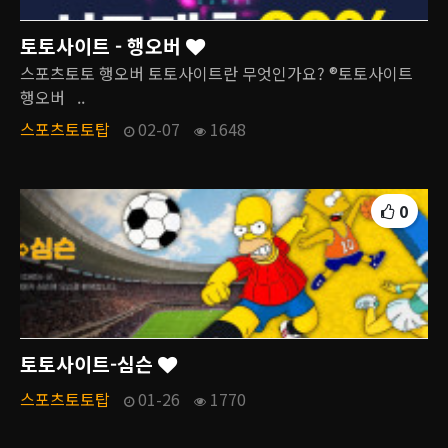
토토사이트 - 행오버
스포츠토토 행오버 토토사이트란 무엇인가요? ®토토사이트
행오버 ..
스포츠토토탑
02-07
1648
0
토토사이트-심슨
스포츠토토탑
01-26
1770