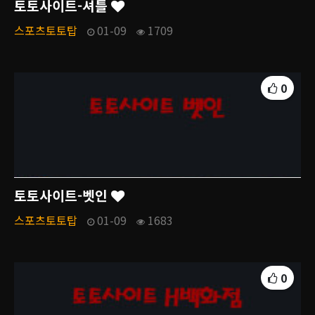
토토사이트-셔틀
스포츠토토탑
01-09
1709
0
토토사이트-벳인
스포츠토토탑
01-09
1683
0