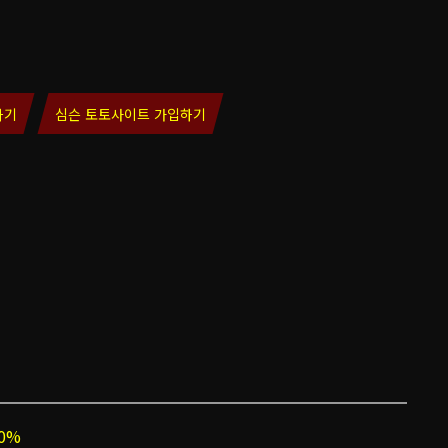
하기
심슨 토토사이트 가입하기
0%