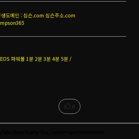
평생도메인 : 심슨.com 심슨주소.com
impson365
OS 파워볼 1분 2분 3분 4분 5분 /
0
m/bbs/board.php?bo_table=sportstotosite