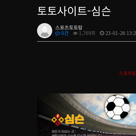
토토사이트-심슨
스포츠토토탑
0건
1,769회
23-01-26 13:
스포츠토토