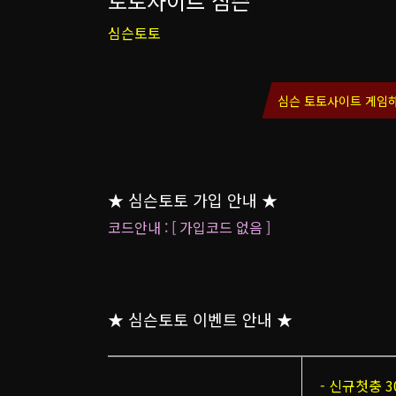
토토사이트 심슨
심슨토토
심슨 토토사이트 게임
★ 심슨토토 가입 안내 ★
코드안내 : [ 가입코드 없음 ]
★ 심슨토토 이벤트 안내 ★
- 신규첫충 3