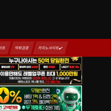
이트
먹튀검증
카지노사이트✔️