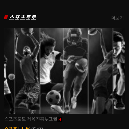
스포츠토토
더보기
스포츠토토 체육진흥투표권
H
스포츠토토탑
02-07