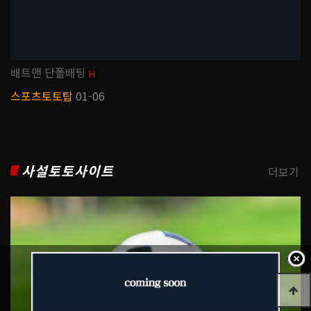
배트맨 단폴배팅
H
스포츠토토탑
01-06
사설토토사이트
더보기