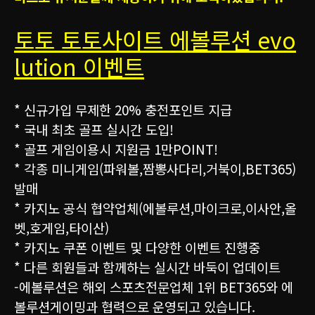
토토 토토사이트 에볼루션 evo
lution 이벤트
* 신규가입 무제한 20% 충전포인트 지급
* 국내 최초 골프 실시간 도입!
* 골프 게임이용시 지원금 1만POINT!
* 각종 미니게임(파워볼,짬뽕사다리,거북이,BET365)
발매
* 카지노 공식 협약업체(에볼루션,마이크로,이사안,올
벳,호게임,타이산)
* 카지노 쿠폰 이벤트 및 다양한 이벤트 진행중
* 다른 회원들과 함께하는 실시간 바둑이 업데이트
-에볼루션은 해외 스포츠전문업체 1위 BET365와 에
볼루션게이밍과 협력으로 운영되고 있습니다.