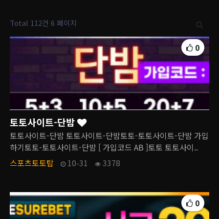
Total 112건
6 페이지
0
토토사이트-단밤
토토사이트-단밤 토토사이트-단밤토토-토토사이트-단밤 가입
하기토토-토토사이트-단밤 [ 가입코드 AB ]토토 토토사이..
스포츠토토탑
10-31
3378
0