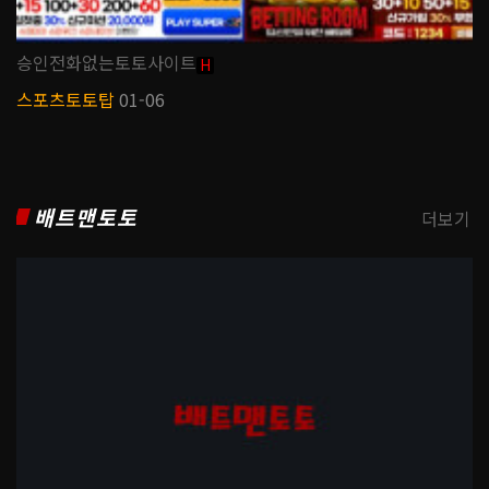
승인전화없는토토사이트
H
스포츠토토탑
01-06
배트맨토토
더보기