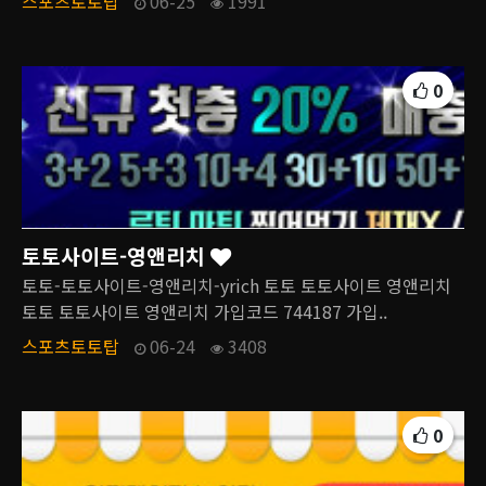
스포츠토토탑
06-25
1991
0
토토사이트-영앤리치
토토-토토사이트-영앤리치-yrich 토토 토토사이트 영앤리치
토토 토토사이트 영앤리치 가입코드 744187 가입..
스포츠토토탑
06-24
3408
0