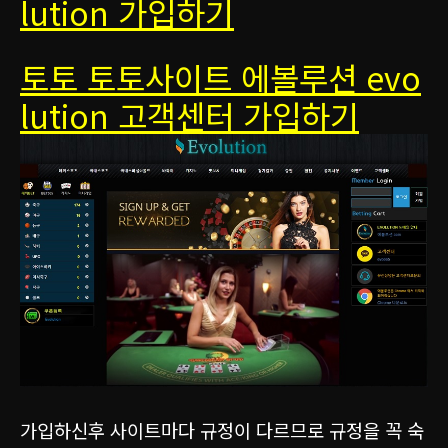
lution 가입하기
토토 토토사이트 에볼루션 evo
lution 고객센터 가입하기
가입하신후 사이트마다 규정이 다르므로 규정을 꼭 숙