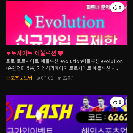
0
토토사이트-에볼루션
토토-토토사이트-에볼루션-evolution에볼루션 evolution
(승인전화없음) 가입하기메이저 토토사이트 에볼루션 – ..
스포츠토토탑
07-01
2207
0