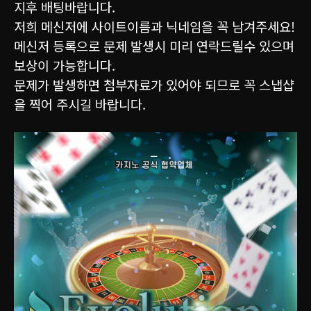
지후 배팅바랍니다.
저희 메신저에 사이트이름과 닉네임을 꼭 남겨주세요!
메신저 등록으로 문제 발생시 미리 연락드릴수 있으며
보상이 가능합니다.
문제가 발생하면 첨부자료가 있어야 되므로 꼭 스냅샵
을 찍어 주시길 바랍니다.