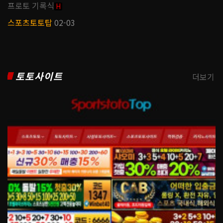
프로토 기록식
H
스포츠토토탑
02-03
토토사이트
더보기