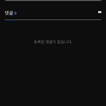
댓글
0
등록된 댓글이 없습니다.