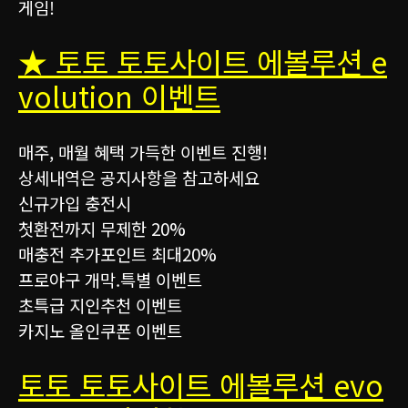
게임!
★ 토토 토토사이트 에볼루션 e
volution 이벤트
매주, 매월 혜택 가득한 이벤트 진행!
상세내역은 공지사항을 참고하세요
신규가입 충전시
첫환전까지 무제한 20%
매충전 추가포인트 최대20%
프로야구 개막.특별 이벤트
초특급 지인추천 이벤트
카지노 올인쿠폰 이벤트
토토 토토사이트 에볼루션 evo