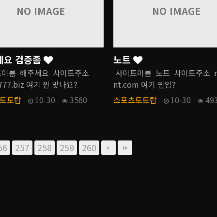
NO IMAGE
NO IMAGE
세요 검증좀
노트
이름 해주세요 사이트주소
사이트이름 노트 사이트주소 no
-777.biz 여기 찐 맞나요?
nt.com 여기 찐임?
토토탑
10-30
3560
스포츠토토탑
10-30
49
56
257
258
259
260