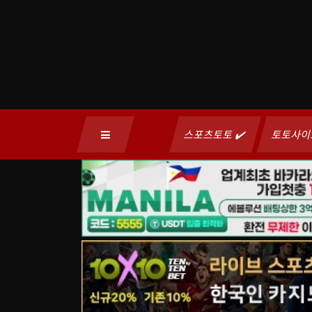
스포츠토토 ✔️
토토사이트