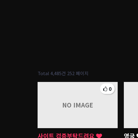
Total 4,485건
252 페이지
0
NO IMAGE
사이트 검증부탁드려요
영국