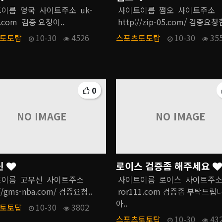
이름 영국 사이트주소 uk-
사이트이름 쩜오 사이트주소
9.com 검증 요청이..
http://zip-05.com/ 검증요청
토토탑
10-30
4526
스포츠토토탑
10-30
35
0
NO IMAGE
NO IMAGE
신
로이스 검증좀 해주세요
이름 고무신 사이트주소
사이트이름 로이스 사이트주
//gms-nba.com/ 검증요청..
ror111.com 검증좀 부탁드립
아..
토토탑
10-30
3802
스포츠토토탑
10-30
43