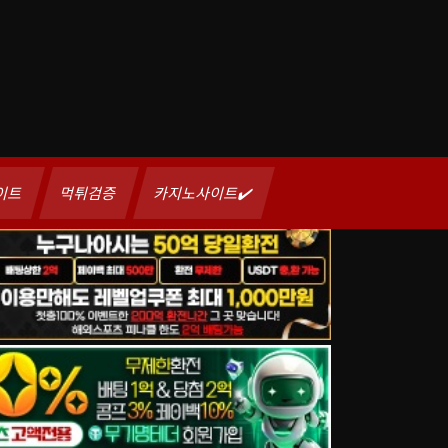
이트
먹튀검증
카지노사이트✔️