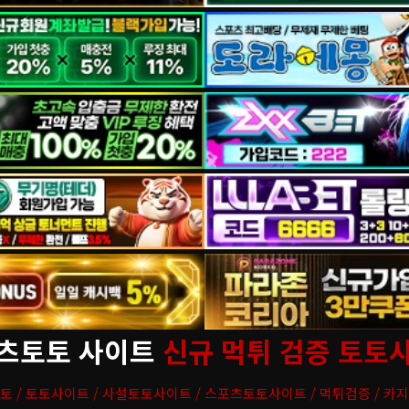
츠토토 사이트
신규 먹튀 검증 토토
 / 토토사이트 / 사설토토사이트 / 스포츠토토사이트 / 먹튀검증 / 카