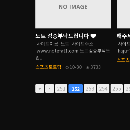
NO IMAGE
노트 검증부탁드립니다
해주
사이트이름 노트 사이트주소
사이트
www.note-at1.com 노트검증부탁드
haju
립..
스포츠
스포츠토토탑
10-30
3733
다음
맨끝
251
253
254
255
2
252