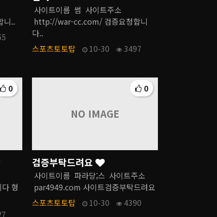
사이트이름 썸 사이트주소
합니..
http://war-cc.com/ 검증요청합니
다..
55
스포츠토토탑
10-30
3497
0
0
NO IMAGE
검증부탁드려요
소
사이트이름 파라당;스 사이트주소
니다 형
par4949.com 사이트검증부탁드려요
스포츠토토탑
10-30
4390
27