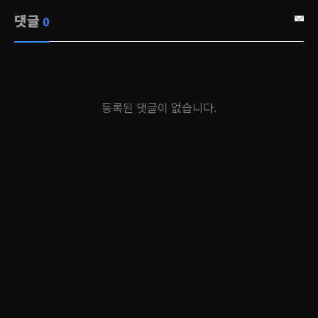
댓글
0
등록된 댓글이 없습니다.