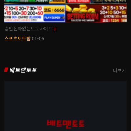
승인전화없는토토사이트
H
스포츠토토탑
01-06
배트맨토토
더보기