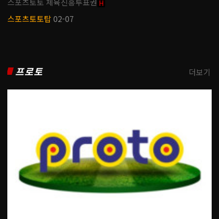
스포츠토토 체육진흥투표권
H
스포츠토토탑
02-07
프로토
더보기