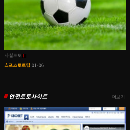
사설토토
H
스포츠토토탑
01-06
안전토토사이트
더보기