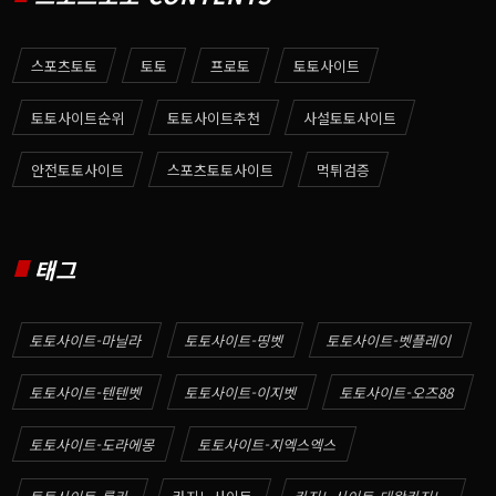
스포츠토토
토토
프로토
토토사이트
토토사이트순위
토토사이트추천
사설토토사이트
안전토토사이트
스포츠토토사이트
먹튀검증
태그
토토사이트-마닐라
토토사이트-띵벳
토토사이트-벳플레이
토토사이트-텐텐벳
토토사이트-이지벳
토토사이트-오즈88
토토사이트-도라에몽
토토사이트-지엑스엑스