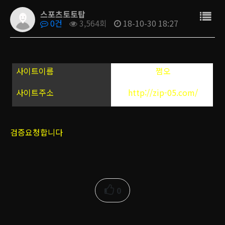
스포츠토토탑
0건
3,564회
18-10-30 18:27
사이트이름
쩜오
사이트주소
http://zip-05.com/
검증요청합니다
0