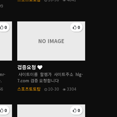
99
0
0
NO IMAGE
검증요청
r-
사이트이름 할렘가 사이트주소 hlg-
.
7.com 검증 요청합니다
56
스포츠토토탑
10-30
3304
0
0