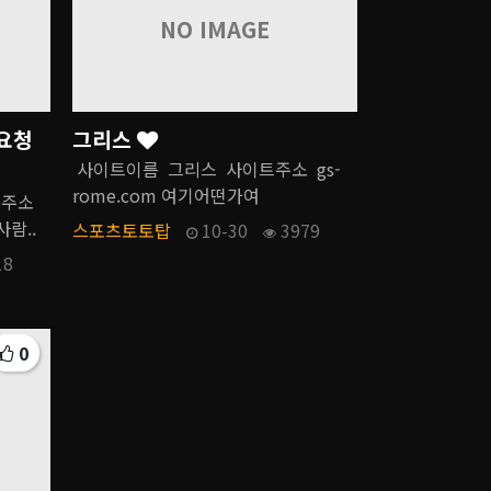
NO IMAGE
요청
그리스
사이트이름 그리스 사이트주소 gs-
rome.com 여기어떤가여
트주소
사람..
스포츠토토탑
10-30
3979
18
0