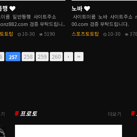
통행
노바
이름 일반통행 사이트주소
사이트이름 노바 사이트주소 no
onz882.com 검증 부탁드립니..
00.com 검증 부탁드립니다.
토토탑
10-30
5190
스포츠토토탑
10-30
37
6
258
259
260
257
프로토
보기
더보기