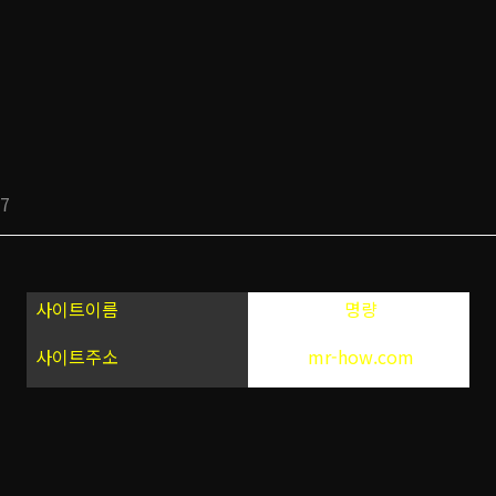
27
사이트이름
명량
사이트주소
mr-how.com