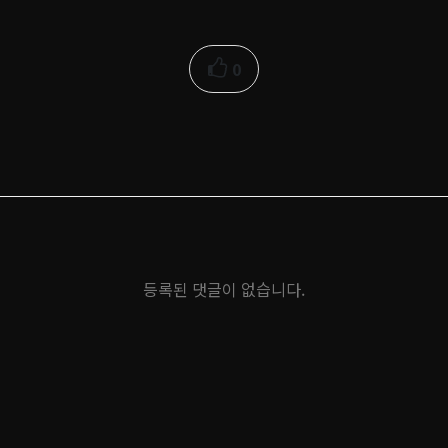
0
등록된 댓글이 없습니다.