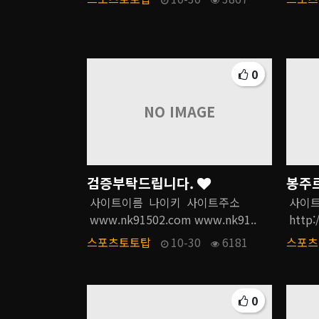
0
NO IMAGE
검증부탁드립니다.
봉주
사이트이름 나이키 사이트주소
사이트
www.nk91502.com www.nk91..
http:/
스포츠토토탑
10-30
6181
스포츠
0