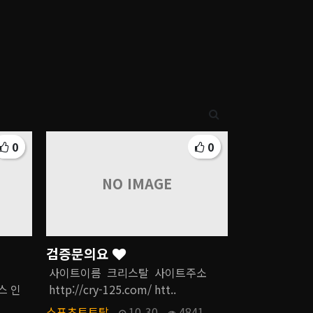
0
0
NO IMAGE
검증문의요
사이트이름 크리스탈 사이트주소
스 인
http://cry-125.com/ htt..
스포츠토토탑
10-30
4841