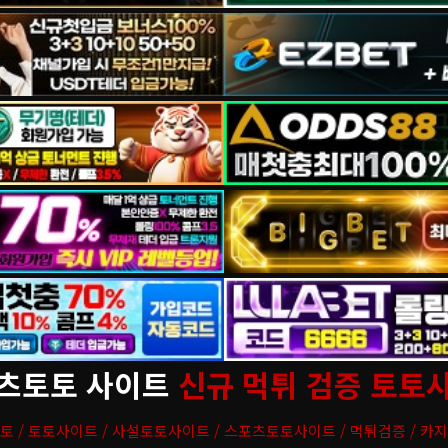
츠토토 사이트
신규 먹튀 검증 토토
 / 토토사이트 / 사설토토사이트 / 스포츠토토사이트 / 먹튀검증 / 카