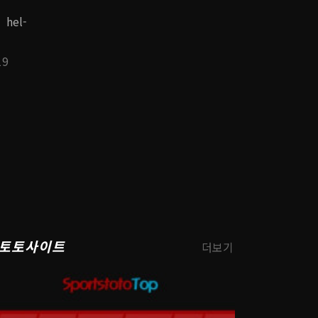
hel-
19
토토사이트
더보기