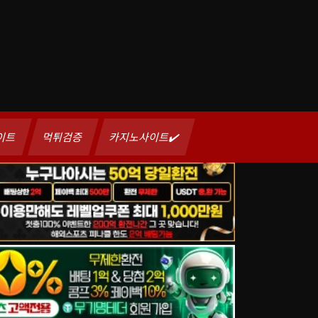
이트
먹튀검증
카지노사이트✔️