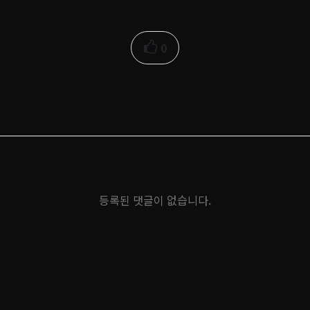
0
등록된 댓글이 없습니다.