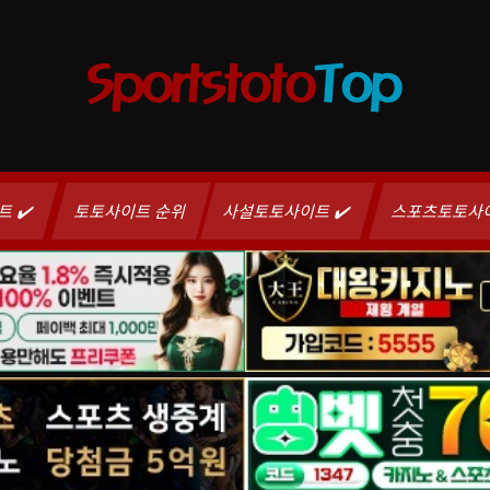
 ✔️
토토사이트 순위
사설토토사이트 ✔️
스포츠토토사