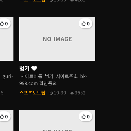
0
0
NO IMAGE
벙커
uri-
사이트이름 벙커 사이트주소 bk-
999.com 확인좀요
35
스포츠토토탑
10-30
3652
0
0