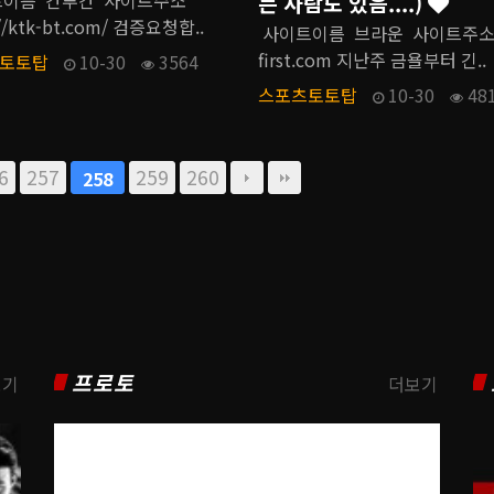
이름 칸투칸 사이트주소
는 사람도 있음....)
//ktk-bt.com/ 검증요청합..
사이트이름 브라운 사이트주소 
first.com 지난주 금욜부터 긴..
토토탑
10-30
3564
스포츠토토탑
10-30
48
6
257
259
260
258
프로토
보기
더보기