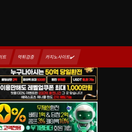
이트
먹튀검증
카지노사이트✔️