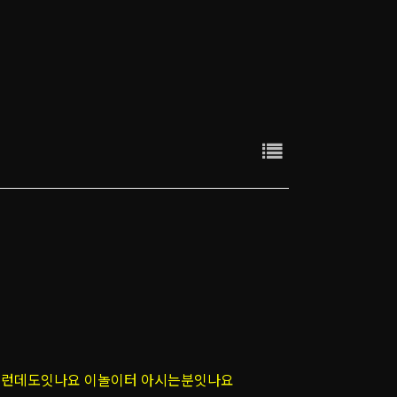
 이런데도잇나요 이놀이터 아시는분잇나요