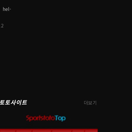
hel-
12
토토사이트
더보기