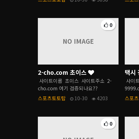
0
NO IMAGE
2-cho.com 초이스
택시
사이트이름 초이스 사이트주소 2-
사이트
cho.com 여기 검증되나요??
9999
스포츠토토탑
10-30
4203
스포츠
0