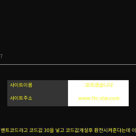
27
사이트이름
모르겠습니다
사이트주소
www.ttc-star.com
이벤트코드라고 코드값 30을 넣고 코드값개설후 환전시켜준다는데