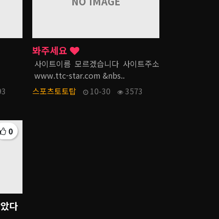
NO IMAGE
봐주세요
사이트이름 모르겠습니다 사이트주소
www.ttc-star.com &nbs..
93
스포츠토토탑
10-30
3573
0
받았다