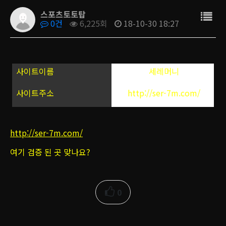
스포츠토토탑
0건
6,225회
18-10-30 18:27
사이트이름
세레머니
사이트주소
http://ser-7m.com/
http://ser-7m.com/
여기 검증 된 곳 맞나요?
0