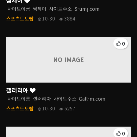
썸제이
사이트이름 썸제이 사이트주소 S-umj.com
스포츠토토탑
10-30
3884
0
NO IMAGE
갤러리아
사이트이름 갤러리아 사이트주소 Gall-m.com
스포츠토토탑
10-30
5257
0