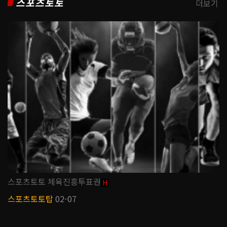
스포츠토토
더보기
스포츠토토 체육진흥투표권
H
스포츠토토탑
02-07