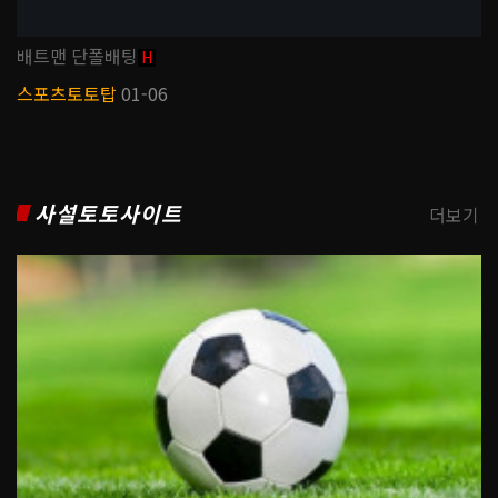
배트맨 단폴배팅
H
스포츠토토탑
01-06
사설토토사이트
더보기