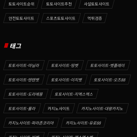
토토사이트순위
토토사이트추천
사설토토사이트
안전토토사이트
스포츠토토사이트
먹튀검증
태그
토토사이트-마닐라
토토사이트-띵벳
토토사이트-벳플레이
토토사이트-텐텐벳
토토사이트-이지벳
토토사이트-오즈88
토토사이트-도라에몽
토토사이트-지엑스엑스
토토사이트-룰라
카지노사이트
카지노사이트-대왕카지노
카지노사이트-파라존코리아
카지노사이트-유로88