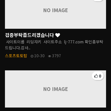
NO IMAGE
검증부탁좀드리겠습니다
사이트이름 리딩쟈키 사이트주소 lj-777.com 확인좀부탁
드립니다.감사..
스포츠토토탑
10-30
3797
0
NO IMAGE