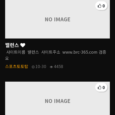
0
NO IMAGE
밸런스
사이트이름 밸런스 사이트주소 www.brc-365.com 검증
요
스포츠토토탑
10-30
4458
0
NO IMAGE