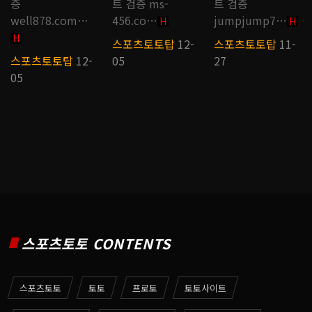
증
트 검증 ms-
트 검증
well878.com…
456.co…
jumpjump7…
H
H
H
스포츠토토탑
12-
스포츠토토탑
11-
스포츠토토탑
12-
05
27
05
스포츠토토 CONTENTS
스포츠토토
토토
프로토
토토사이트