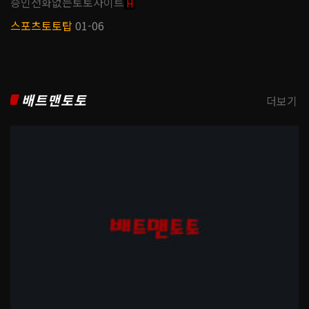
승인전화없는토토사이트
H
스포츠토토탑
01-06
배트맨토토
더보기