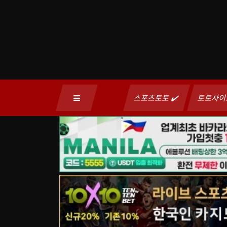
스포츠토토 ✔️
토토사이트