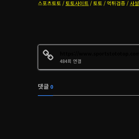
스포츠토토 /
토토사이트
/ 토토 / 먹튀검증 /
사설
https://www.sportstototop.co
484회 연결
댓글
0