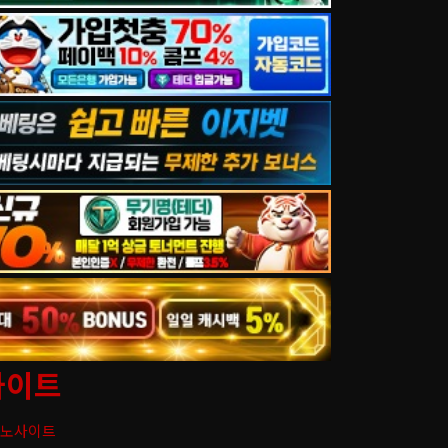
사이트
지노사이트