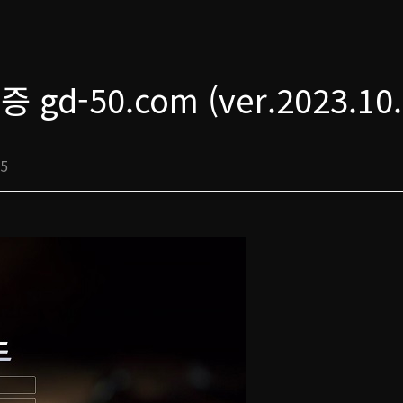
d-50.com (ver.2023.10.
45