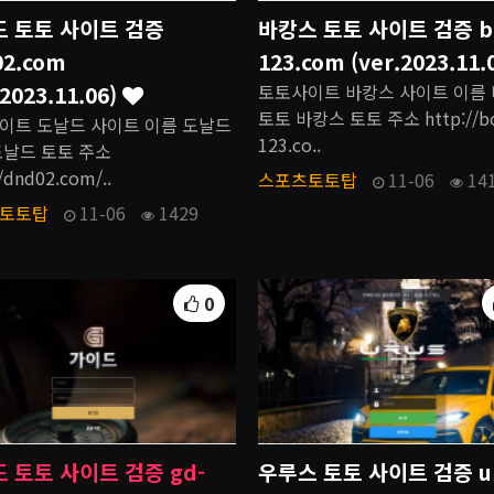
 토토 사이트 검증
바캉스 토토 사이트 검증 bc
02.com
123.com (ver.2023.11.
토토사이트 바캉스 사이트 이름
.2023.11.06)
토토 바캉스 토토 주소 http://bc
이트 도날드 사이트 이름 도날드
123.co..
도날드 토토 주소
//dnd02.com/..
스포츠토토탑
11-06
14
토토탑
11-06
1429
0
 토토 사이트 검증 gd-
우루스 토토 사이트 검증 ur