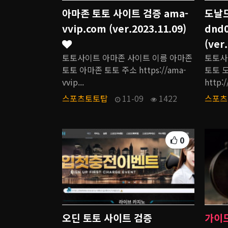
아마존 토토 사이트 검증 ama-
도날드
vvip.com (ver.2023.11.09)
dnd
(ver
토토사이트 아마존 사이트 이름 아마존
토토사
토토 아마존 토토 주소 https://ama-
토토 
vvip...
http:
스포츠토토탑
11-09
1422
스포츠
0
오딘 토토 사이트 검증
가이드