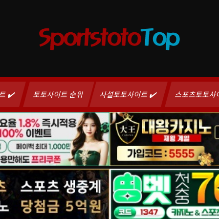
 ✔️
토토사이트 순위
사설토토사이트 ✔️
스포츠토토사