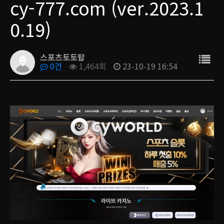
cy-777.com (ver.2023.1
0.19)
스포츠토토탑
0건
1,464회
23-10-19 16:54