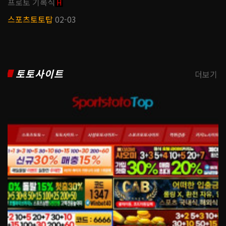
프로토 기록식
H
스포츠토토탑
02-03
토토사이트
더보기