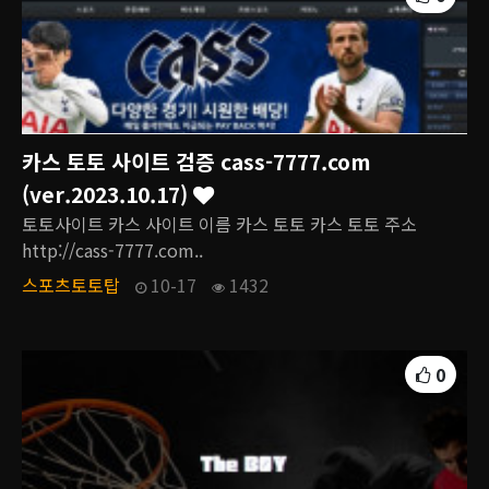
카스 토토 사이트 검증 cass-7777.com
(ver.2023.10.17)
토토사이트 카스 사이트 이름 카스 토토 카스 토토 주소
http://cass-7777.com..
스포츠토토탑
10-17
1432
0