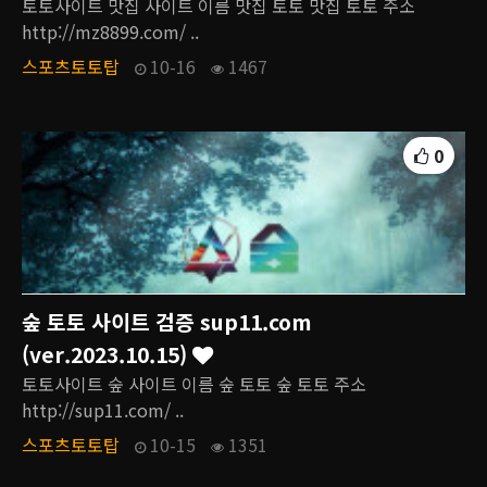
토토사이트 맛집 사이트 이름 맛집 토토 맛집 토토 주소
http://mz8899.com/ ..
스포츠토토탑
10-16
1467
0
숲 토토 사이트 검증 sup11.com
(ver.2023.10.15)
토토사이트 숲 사이트 이름 숲 토토 숲 토토 주소
http://sup11.com/ ..
스포츠토토탑
10-15
1351