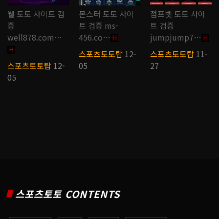
웰 토토 사이트 검
몬스터 토토 사이
점프벳 토토 사이
증
트 검증 ms-
트 검증
well878.com…
456.co…
jumpjump7…
H
H
H
스포츠토토탑
12-
스포츠토토탑
11-
스포츠토토탑
12-
05
27
05
스포츠토토 CONTENTS