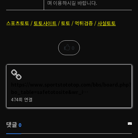
며 이용하시길 바랍니다.
스포츠토토 /
토토사이트
/ 토토 / 먹튀검증 /
사설토토
0
https://www.sportstototop.com/bbs/board.php?
bo_table=safetotosite&wr_i…
474회 연결
댓글
0