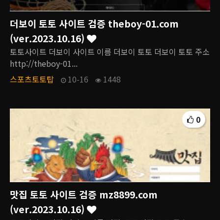
더보이 토토 사이트 검증 theboy-01.com
(ver.2023.10.16)
토토사이트 더보이 사이트 이름 더보이 토토 더보이 토토 주소
http://theboy-01...
스포츠토토탑
10-16
1448
0
맛집 토토 사이트 검증 mz8899.com
(ver.2023.10.16)