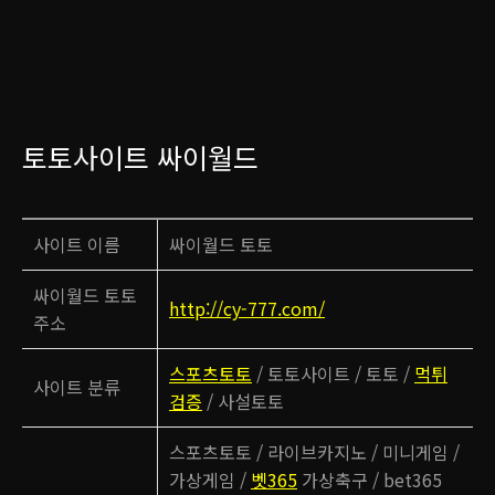
토토사이트 싸이월드
사이트 이름
싸이월드 토토
싸이월드 토토
http://cy-777.com/
주소
스포츠토토
/ 토토사이트 / 토토 /
먹튀
사이트 분류
검증
/ 사설토토
스포츠토토 / 라이브카지노 / 미니게임 /
가상게임 /
벳365
가상축구 / bet365