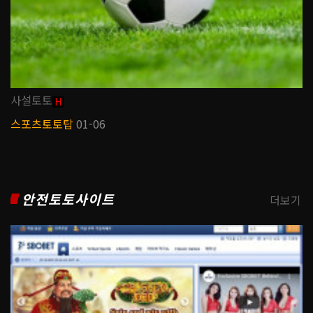
사설토토
H
스포츠토토탑
01-06
안전토토사이트
더보기