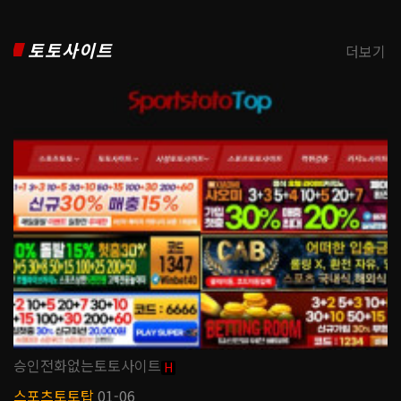
토토사이트
더보기
승인전화없는토토사이트
H
스포츠토토탑
01-06