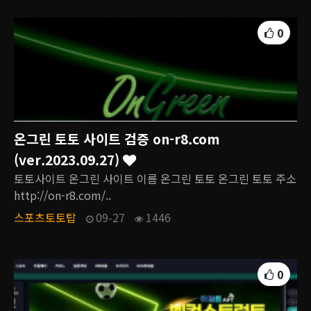
0
온그린 토토 사이트 검증 on-r8.com
(ver.2023.09.27)
토토사이트 온그린 사이트 이름 온그린 토토 온그린 토토 주소
http://on-r8.com/..
스포츠토토탑
09-27
1446
0