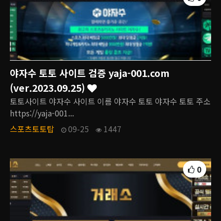
야자수 토토 사이트 검증 yaja-001.com
(ver.2023.09.25)
토토사이트 야자수 사이트 이름 야자수 토토 야자수 토토 주소
https://yaja-001...
스포츠토토탑
09-25
1447
0