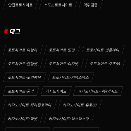
안전토토사이트
스포츠토토사이트
먹튀검증
태그
토토사이트-마닐라
토토사이트-띵벳
토토사이트-벳플레이
토토사이트-텐텐벳
토토사이트-이지벳
토토사이트-오즈88
토토사이트-도라에몽
토토사이트-지엑스엑스
토토사이트-룰라
카지노사이트
카지노사이트-대왕카지노
카지노사이트-파라존코리아
카지노사이트-유로88
카지노사이트-빅벳
카지노사이트-엑스엑스벳