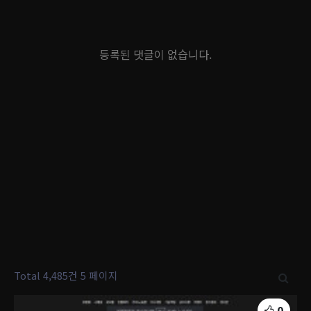
등록된 댓글이 없습니다.
Total 4,485건
5 페이지
0