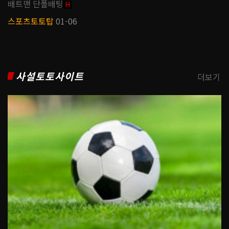
배트맨 단폴배팅
H
스포츠토토탑
01-06
사설토토사이트
더보기