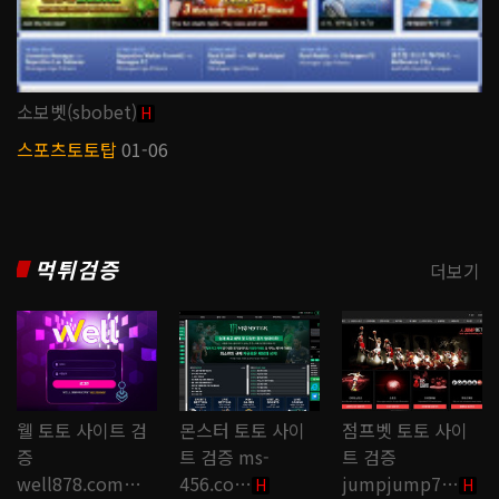
소보벳(sbobet)
H
스포츠토토탑
01-06
먹튀검증
더보기
웰 토토 사이트 검
몬스터 토토 사이
점프벳 토토 사이
증
트 검증 ms-
트 검증
well878.com…
456.co…
jumpjump7…
H
H