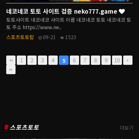
네코네코 토토 사이트 검증 neko777.game
토토사이트 네코네코 사이트 이름 네코네코 토토 네코네코 토
토 주소 https://www.ne..
스포츠토토탑
09-21
1523
1
2
3
4
6
7
8
9
10
5
스포츠토토
더보기