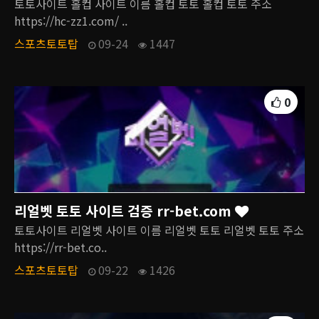
토토사이트 홀컵 사이트 이름 홀컵 토토 홀컵 토토 주소
https://hc-zz1.com/ ..
스포츠토토탑
09-24
1447
0
리얼벳 토토 사이트 검증 rr-bet.com
토토사이트 리얼벳 사이트 이름 리얼벳 토토 리얼벳 토토 주소
https://rr-bet.co..
스포츠토토탑
09-22
1426