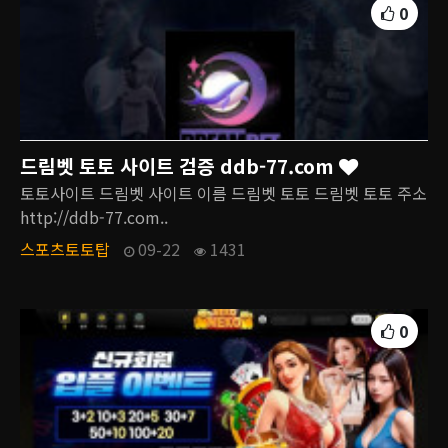
0
드림벳 토토 사이트 검증 ddb-77.com
토토사이트 드림벳 사이트 이름 드림벳 토토 드림벳 토토 주소
http://ddb-77.com..
스포츠토토탑
09-22
1431
0