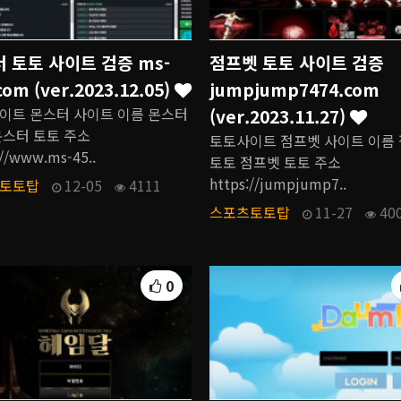
 토토 사이트 검증 ms-
점프벳 토토 사이트 검증
com (ver.2023.12.05)
jumpjump7474.com
이트 몬스터 사이트 이름 몬스터
(ver.2023.11.27)
몬스터 토토 주소
토토사이트 점프벳 사이트 이름
://www.ms-45..
토토 점프벳 토토 주소
https://jumpjump7..
토토탑
12-05
4111
스포츠토토탑
11-27
40
0