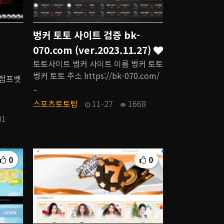
벙커 토토 사이트 검증 bk-
070.com (ver.2023.11.27)
토토사이트 벙커 사이트 이름 벙커 토토
벙커 토토 주소 https://bk-070.com/
 점프벳
..
스포츠토토탑
11-27
1668
01
0
0