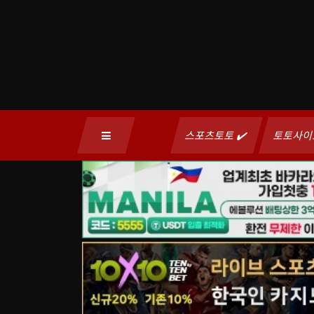
스포츠토토 ✔️
토토사이트