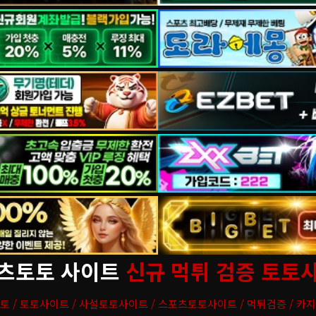
츠토토 사이트
신규 먹튀 검증 토토
 / 토토사이트 / 사설토토사이트 / 스포츠토토사이트 / 먹튀검증 / 카