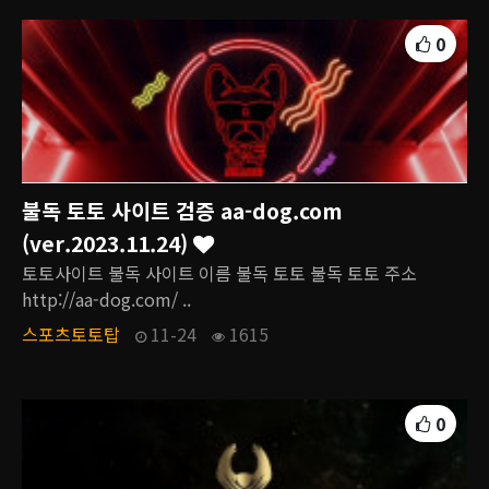
0
불독 토토 사이트 검증 aa-dog.com
(ver.2023.11.24)
토토사이트 불독 사이트 이름 불독 토토 불독 토토 주소
http://aa-dog.com/ ..
스포츠토토탑
11-24
1615
0