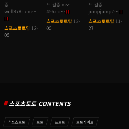
증
트 검증 ms-
트 검증
well878.com…
456.co…
jumpjump7…
H
H
H
스포츠토토탑
12-
스포츠토토탑
11-
스포츠토토탑
12-
05
27
05
스포츠토토 CONTENTS
스포츠토토
토토
프로토
토토사이트