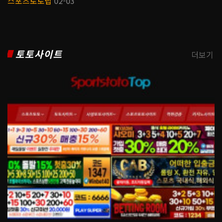
스포츠토토탑
02-03
토토사이트
더보기