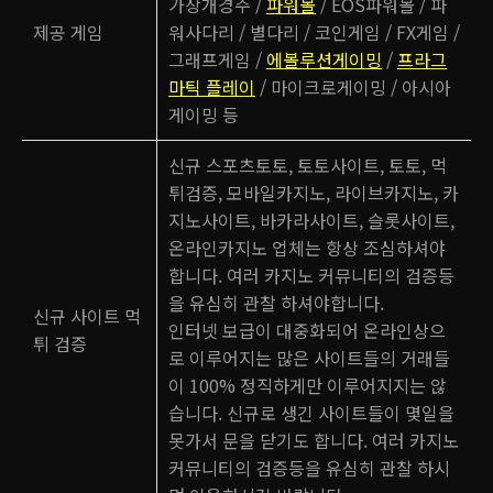
가상개경주 /
파워볼
/ EOS파워볼 / 파
제공 게임
워사다리 / 별다리 / 코인게임 / FX게임 /
그래프게임 /
에볼루션게이밍
/
프라그
마틱 플레이
/ 마이크로게이밍 / 아시아
게이밍 등
신규 스포츠토토, 토토사이트, 토토, 먹
튀검증, 모바일카지노, 라이브카지노, 카
지노사이트, 바카라사이트, 슬롯사이트,
온라인카지노 업체는 항상 조심하셔야
합니다. 여러 카지노 커뮤니티의 검증등
을 유심히 관찰 하셔야합니다.
신규 사이트 먹
인터넷 보급이 대중화되어 온라인상으
튀 검증
로 이루어지는 많은 사이트들의 거래들
이 100% 정직하게만 이루어지지는 않
습니다. 신규로 생긴 사이트들이 몇일을
못가서 문을 닫기도 합니다. 여러 카지노
커뮤니티의 검증등을 유심히 관찰 하시