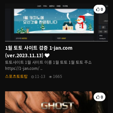
0
1월 토토 사이트 검증 1-jan.com
(ver.2023.11.13)
토토사이트 1월 사이트 이름 1월 토토 1월 토토 주소
https://1-jan.com/ ..
스포츠토토탑
11-13
1665
0