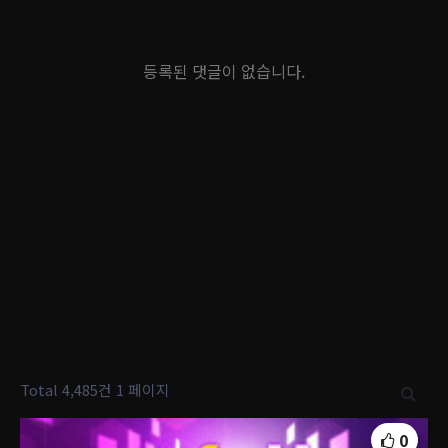
등록된 댓글이 없습니다.
Total 4,485건
1 페이지
0