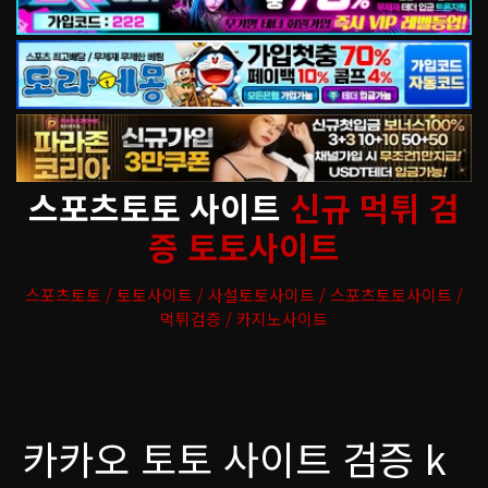
스포츠토토 사이트
신규 먹튀 검
증 토토사이트
스포츠토토 / 토토사이트 / 사설토토사이트 / 스포츠토토사이트 /
먹튀검증 / 카지노사이트
카카오 토토 사이트 검증 k