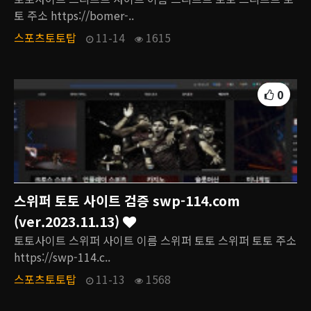
토 주소 https://bomer-..
스포츠토토탑
11-14
1615
0
스위퍼 토토 사이트 검증 swp-114.com
(ver.2023.11.13)
토토사이트 스위퍼 사이트 이름 스위퍼 토토 스위퍼 토토 주소
https://swp-114.c..
스포츠토토탑
11-13
1568