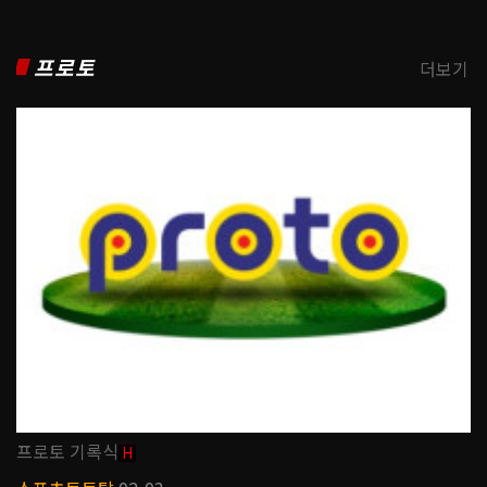
프로토
더보기
프로토 기록식
H