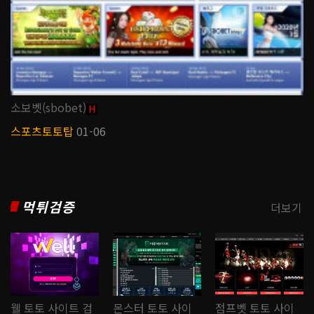
소보벳(sbobet)
H
스포츠토토탑
01-06
먹튀검증
더보기
웰 토토 사이트 검
몬스터 토토 사이
점프벳 토토 사이