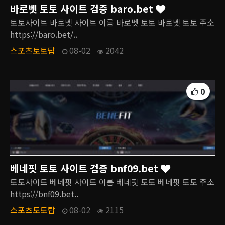
바로벳 토토 사이트 검증 baro.bet
토토사이트 바로벳 사이트 이름 바로벳 토토 바로벳 토토 주소
https://baro.bet/..
스포츠토토탑
08-02
2042
0
베네핏 토토 사이트 검증 bnf09.bet
토토사이트 베네핏 사이트 이름 베네핏 토토 베네핏 토토 주소
https://bnf09.bet..
스포츠토토탑
08-02
2115