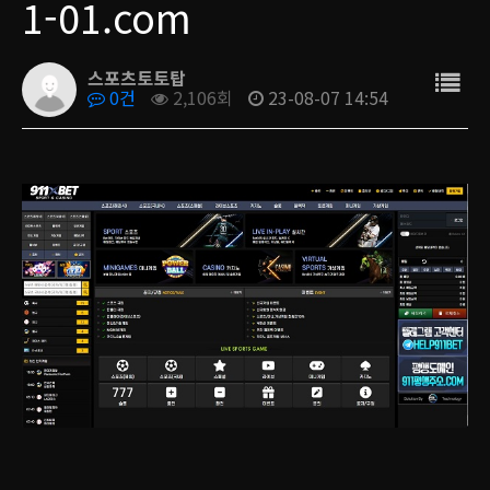
1-01.com
스포츠토토탑
0건
2,106회
23-08-07 14:54