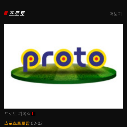
프로토
더보기
프로토 기록식
H
스포츠토토탑
02-03