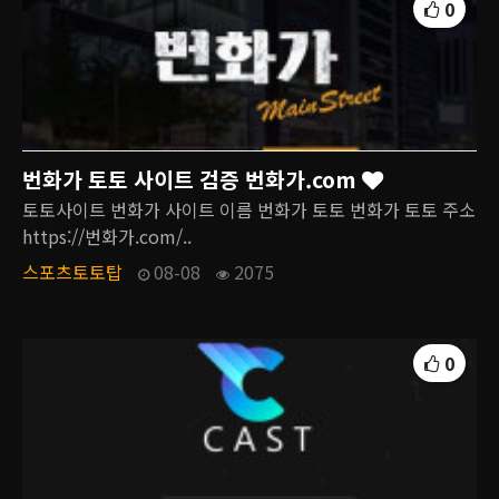
0
번화가 토토 사이트 검증 번화가.com
토토사이트 번화가 사이트 이름 번화가 토토 번화가 토토 주소
https://번화가.com/..
스포츠토토탑
08-08
2075
0