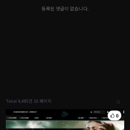
등록된 댓글이 없습니다.
Total 4,485건
10 페이지
0