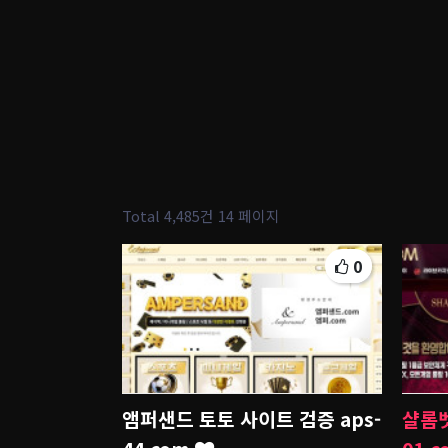
Total 4,485건
14 페이지
0
앰퍼샌드 토토 사이트 검증 aps-
샬롬벳