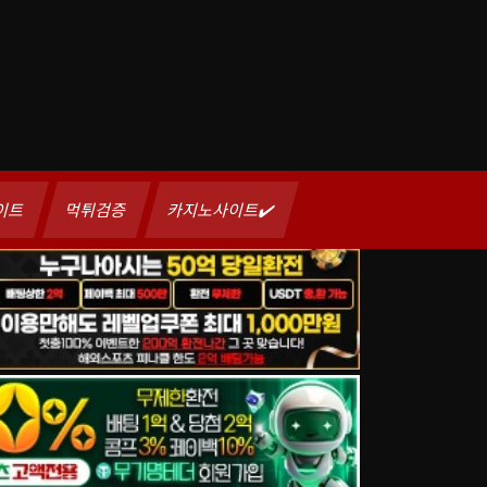
이트
먹튀검증
카지노사이트✔️