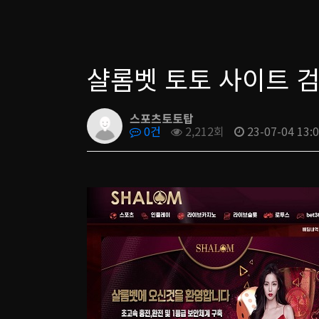
샬롬벳 토토 사이트 검증
스포츠토토탑
0건
2,212회
23-07-04 13: