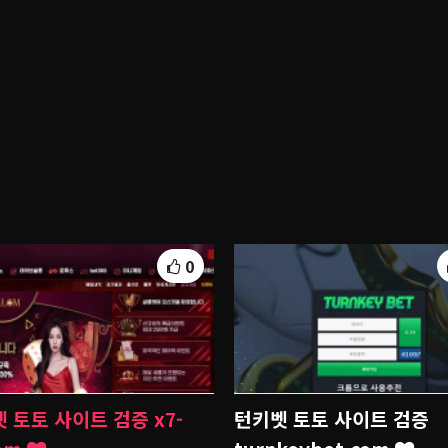
0
 토토 사이트 검증 x7-
턴키벳 토토 사이트 검증