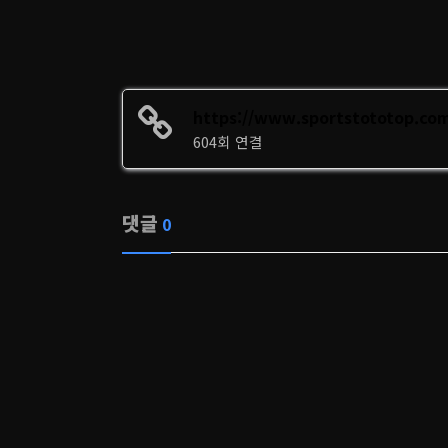
https://www.sportstototop.co
604회 연결
댓글
0