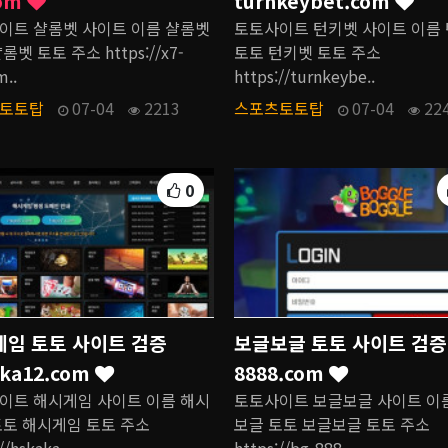
com
turnkeybet.com
이트 샬롬벳 사이트 이름 샬롬벳
토토사이트 턴키벳 사이트 이름
롬벳 토토 주소 https://x7-
토토 턴키벳 토토 주소
m..
https://turnkeybe..
토토탑
07-04
2213
스포츠토토탑
07-04
22
0
임 토토 사이트 검증
보글보글 토토 사이트 검증 
aka12.com
8888.com
이트 해시게임 사이트 이름 해시
토토사이트 보글보글 사이트 이
토토 해시게임 토토 주소
보글 토토 보글보글 토토 주소