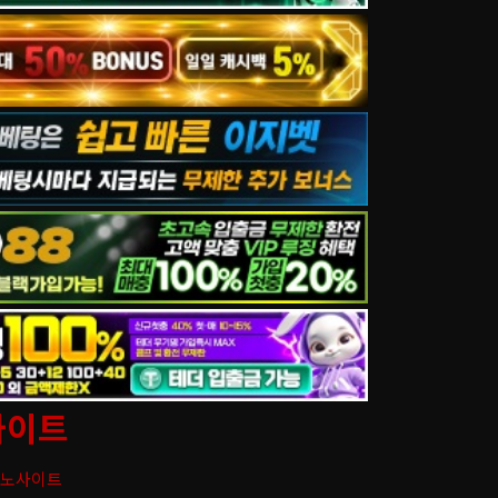
사이트
지노사이트