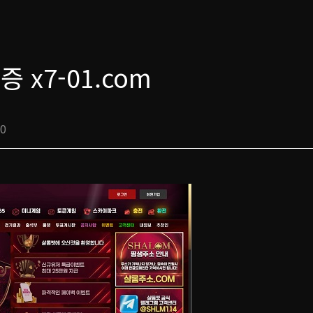
 x7-01.com
00