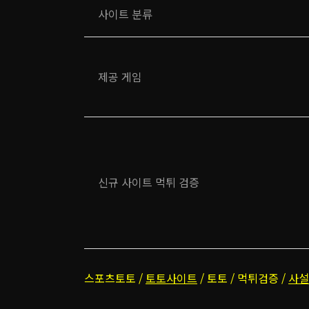
사이트 분류
제공 게임
신규 사이트 먹튀 검증
스포츠토토 /
토토사이트
/ 토토 / 먹튀검증 /
사설