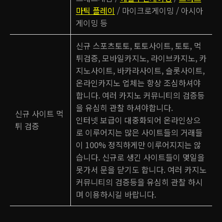
마틱 플레이
/ 마이크로게이밍 / 아시아
게이밍 등
신규 스포츠토토, 토토사이트, 토토, 먹
튀검증, 모바일카지노, 라이브카지노, 카
지노사이트, 바카라사이트, 슬롯사이트,
온라인카지노 업체는 항상 조심하셔야
합니다. 여러 카지노 커뮤니티의 검증등
을 유심히 관찰 하셔야합니다.
신규 사이트 먹
인터넷 보급이 대중화되어 온라인상으
튀 검증
로 이루어지는 많은 사이트들의 거래들
이 100% 정직하게만 이루어지지는 않
습니다. 신규로 생긴 사이트들이 몇일을
못가서 문을 닫기도 합니다. 여러 카지노
커뮤니티의 검증등을 유심히 관찰 하시
며 이용하시길 바랍니다.