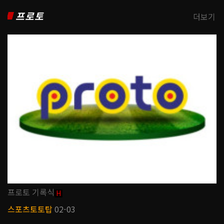
프로토
더보기
프로토 기록식
H
스포츠토토탑
02-03