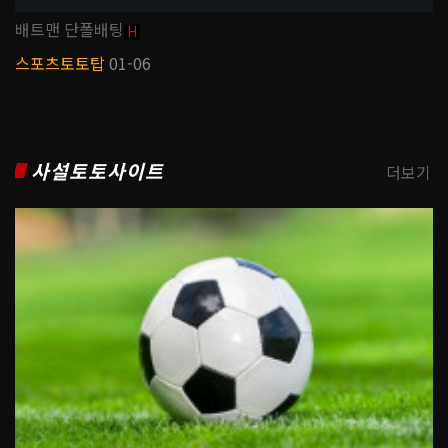
배트맨 단폴배팅
H
스포츠토토탑
01-06
사설토토사이트
더보기