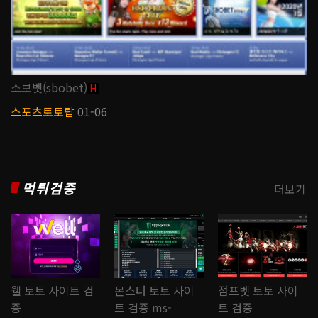
소보벳(sbobet)
H
스포츠토토탑
01-06
먹튀검증
더보기
웰 토토 사이트 검
몬스터 토토 사이
점프벳 토토 사이
증
트 검증 ms-
트 검증