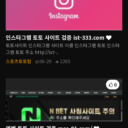
인스타그램 토토 사이트 검증 ist-333.com
토토사이트 인스타그램 사이트 이름 인스타그램 토토 인스타
그램 토토 주소 http://ist-..
스포츠토토탑
06-29
2265
0