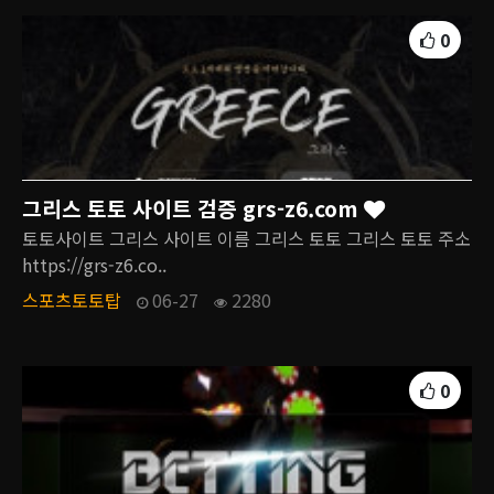
0
그리스 토토 사이트 검증 grs-z6.com
토토사이트 그리스 사이트 이름 그리스 토토 그리스 토토 주소
https://grs-z6.co..
스포츠토토탑
06-27
2280
0