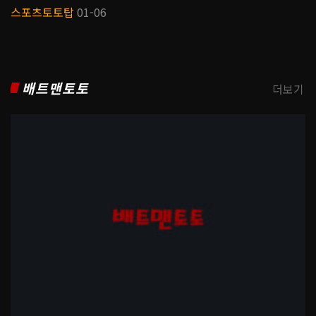
스포츠토토탑
01-06
배트맨토토
더보기