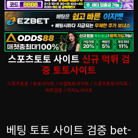
스포츠토토 사이트
신규 먹튀 검
증 토토사이트
스포츠토토 / 토토사이트 / 사설토토사이트 / 스포츠토토사이트 /
먹튀검증 / 카지노사이트
베팅 토토 사이트 검증 bet-