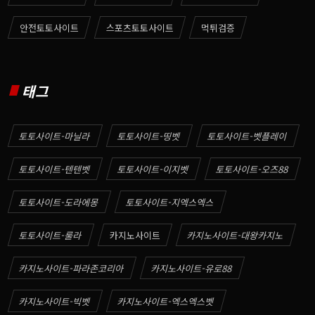
안전토토사이트
스포츠토토사이트
먹튀검증
태그
토토사이트-마닐라
토토사이트-띵벳
토토사이트-벳플레이
토토사이트-텐텐벳
토토사이트-이지벳
토토사이트-오즈88
토토사이트-도라에몽
토토사이트-지엑스엑스
토토사이트-룰라
카지노사이트
카지노사이트-대왕카지노
카지노사이트-파라존코리아
카지노사이트-유로88
카지노사이트-빅벳
카지노사이트-엑스엑스벳