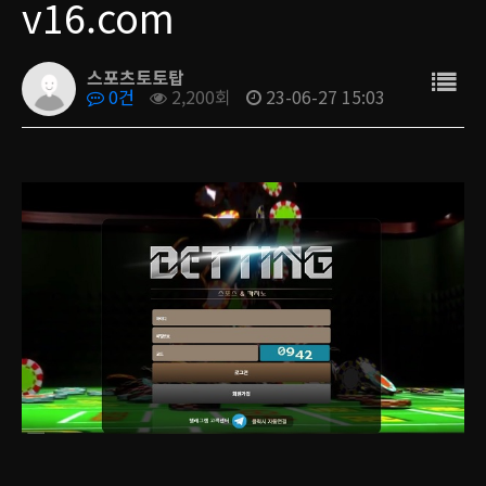
v16.com
스포츠토토탑
0건
2,200회
23-06-27 15:03