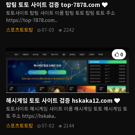
탑팀 토토 사이트 검증 top-7878.com
토토사이트 탑팀 사이트 이름 탑팀 토토 탑팀 토토 주소
https://top-7878.com..
스포츠토토탑
07-03
2242
0
해시게임 토토 사이트 검증 hskaka12.com
토토사이트 해시게임 사이트 이름 해시게임 토토 해시게임 토
토 주소 https://hskaka..
스포츠토토탑
07-02
2144