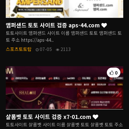
앰퍼샌드 토토 사이트 검증 aps-44.com
토토사이트 앰퍼샌드 사이트 이름 앰퍼샌드 토토 앰퍼샌드 토
토 주소 https://aps-44..
스포츠토토탑
07-05
2113
0
샬롬벳 토토 사이트 검증 x7-01.com
토토사이트 샬롬벳 사이트 이름 샬롬벳 토토 샬롬벳 토토 주소