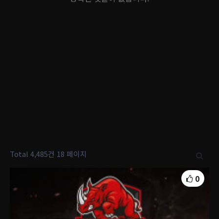
Total 4,485건
18 페이지
0