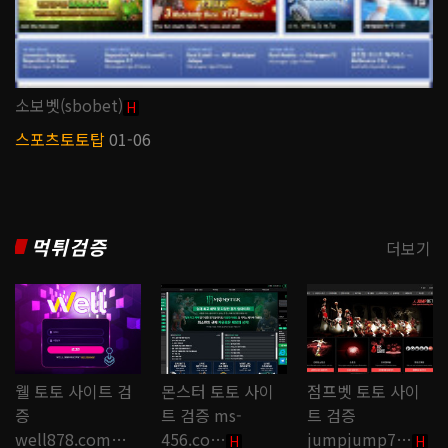
소보벳(sbobet)
H
스포츠토토탑
01-06
먹튀검증
더보기
웰 토토 사이트 검
몬스터 토토 사이
점프벳 토토 사이
증
트 검증 ms-
트 검증
well878.com…
456.co…
jumpjump7…
H
H