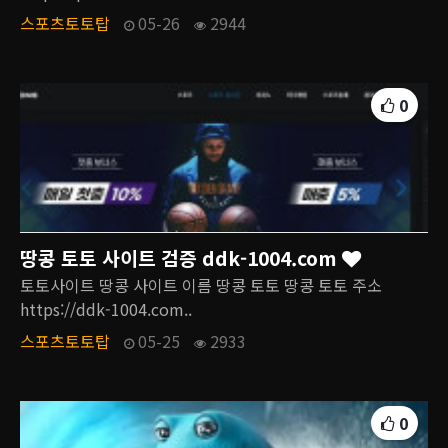
스포츠토토탑
05-26
2944
0
땅콩 토토 사이트 검증 ddk-1004.com
토토사이트 땅콩 사이트 이름 땅콩 토토 땅콩 토토 주소
https://ddk-1004.com..
스포츠토토탑
05-25
2933
0