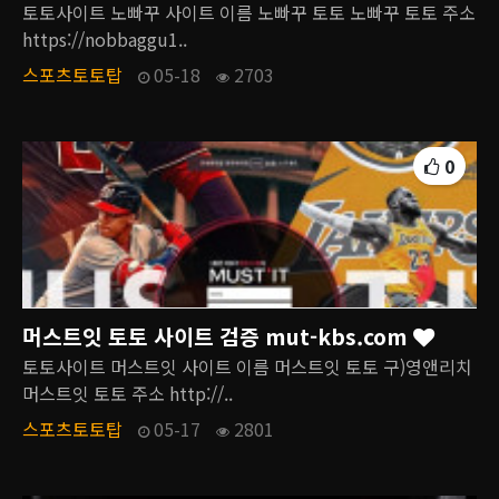
토토사이트 노빠꾸 사이트 이름 노빠꾸 토토 노빠꾸 토토 주소
https://nobbaggu1..
스포츠토토탑
05-18
2703
0
머스트잇 토토 사이트 검증 mut-kbs.com
토토사이트 머스트잇 사이트 이름 머스트잇 토토 구)영앤리치
머스트잇 토토 주소 http://..
스포츠토토탑
05-17
2801