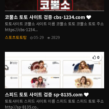
코뿔소 토토 사이트 검증 cbs-1234.com
토토사이트 코뿔소 사이트 이름 코뿔소 토토 코뿔소 토토 주소
https://cbs-1234...
스포츠토토탑
05-29
2829
0
스피드 토토 사이트 검증 sp-8135.com
토토사이트 스피드 사이트 이름 스피드 토토 스피드 토토 주소
http://sp-8135.co..