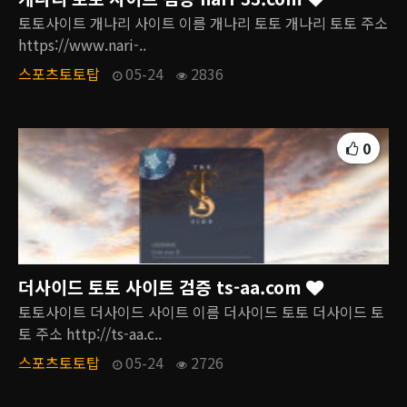
토토사이트 개나리 사이트 이름 개나리 토토 개나리 토토 주소
https://www.nari-..
스포츠토토탑
05-24
2836
0
더사이드 토토 사이트 검증 ts-aa.com
토토사이트 더사이드 사이트 이름 더사이드 토토 더사이드 토
토 주소 http://ts-aa.c..
스포츠토토탑
05-24
2726