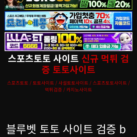
스포츠토토 사이트
신규 먹튀 검
증 토토사이트
스포츠토토 / 토토사이트 / 사설토토사이트 / 스포츠토토사이트 /
먹튀검증 / 카지노사이트
블루벳 토토 사이트 검증 b