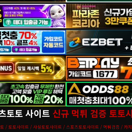
츠토토 사이트
신규 먹튀 검증 토토
 / 토토사이트 / 사설토토사이트 / 스포츠토토사이트 / 먹튀검증 / 카