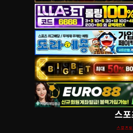
스포
스포츠토토