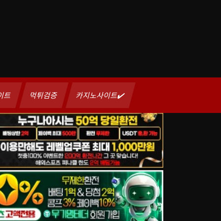
이트
먹튀검증
카지노사이트✔️