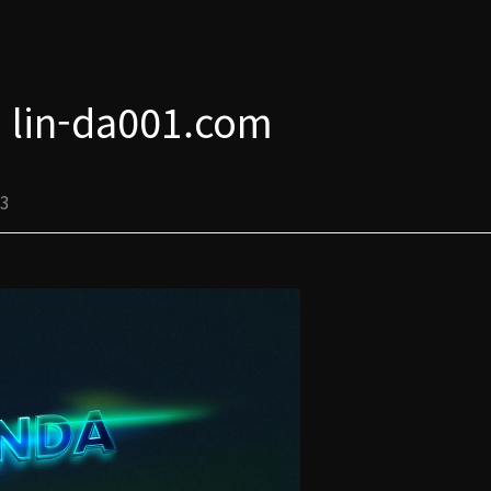
in-da001.com
23