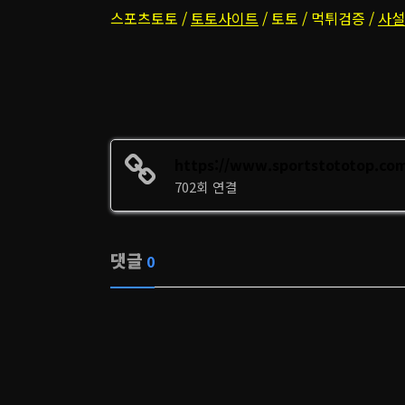
스포츠토토 /
토토사이트
/ 토토 / 먹튀검증 /
사설
https://www.sportstototop.co
702회 연결
댓글
0