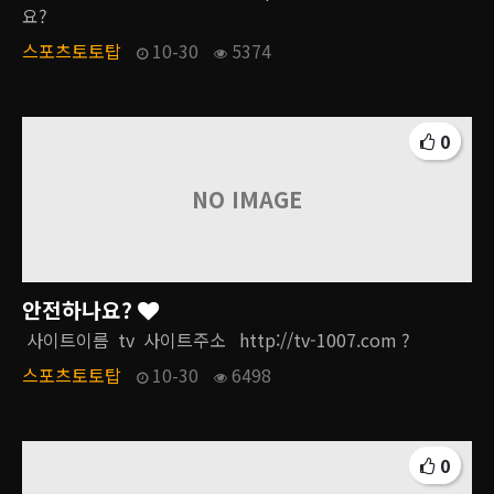
요?
스포츠토토탑
10-30
5374
0
NO IMAGE
안전하나요?
사이트이름 tv 사이트주소 http://tv-1007.com ?
스포츠토토탑
10-30
6498
0