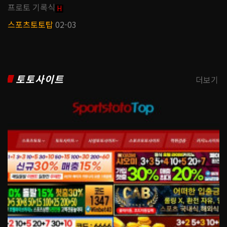
프로토 기록식
H
스포츠토토탑
02-03
토토사이트
더보기