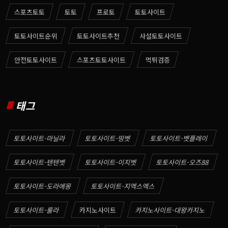
스포츠토토
토토
프로토
토토사이트
토토사이트순위
토토사이트추천
사설토토사이트
안전토토사이트
스포츠토토사이트
먹튀검증
태그
토토사이트-마닐라
토토사이트-띵벳
토토사이트-벳플레이
토토사이트-텐텐벳
토토사이트-이지벳
토토사이트-오즈88
토토사이트-도라에몽
토토사이트-지엑스엑스
토토사이트-룰라
카지노사이트
카지노사이트-대왕카지노