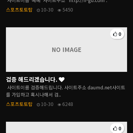
사이트이름 베베 사이트주소 http://ff-gd.com .
스포츠토토탑
10-30
5450
0
NO IMAGE
검증 해드리겠습니다.
사이트이름 검증해드립니다. 사이트주소 daumd.net사이트
를 가입하고 혹시나해서 검..
스포츠토토탑
10-30
6248
0