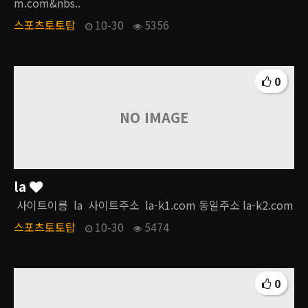
m.com&nbs..
스포츠토토탑
10-30
5356
0
NO IMAGE
la
사이트이름 la 사이트주소 la-k1.com 동일주소 la-k2.com
스포츠토토탑
10-30
5474
0