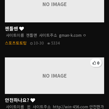
NO IMAGE
젠틀맨
사이트이름 젠틀맨 사이트주소 gman-k.com ㅇ
스포츠토토탑
10-30
5334
0
NO IMAGE
안전하나요?
사이트이름 윈 사이트주소 http://win-456.com 안전한가