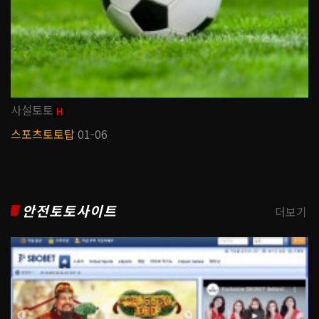
사설토토
H
스포츠토토탑
01-06
안전토토사이트
더보기