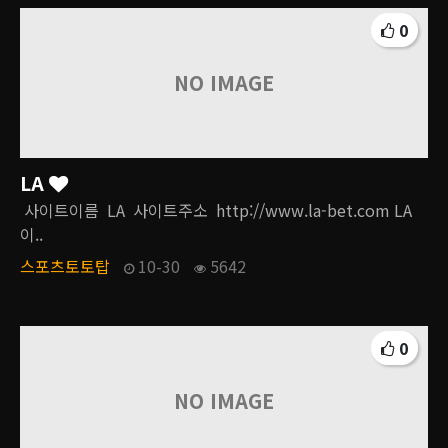
0
NO IMAGE
LA
사이트이름 LA 사이트주소 http://www.la-bet.com LA
이..
스포츠토토탑
10-30
5642
0
NO IMAGE