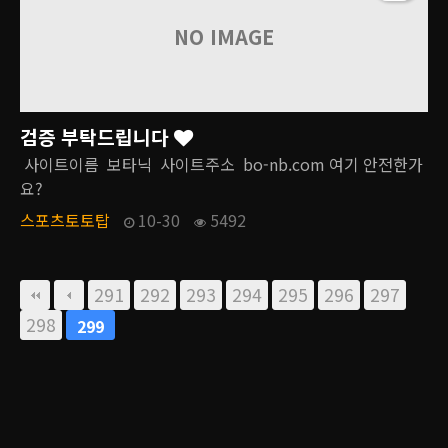
NO IMAGE
검증 부탁드립니다
사이트이름 보타닉 사이트주소 bo-nb.com 여기 안전한가
요?
스포츠토토탑
10-30
5492
291
292
293
294
295
296
297
298
299