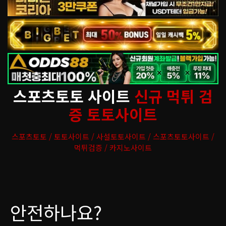
스포츠토토 사이트
신규 먹튀 검
증 토토사이트
스포츠토토 / 토토사이트 / 사설토토사이트 / 스포츠토토사이트 /
먹튀검증 / 카지노사이트
안전하나요?