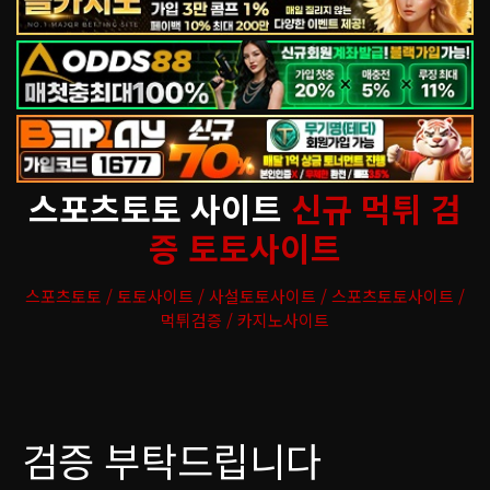
스포츠토토 사이트
신규 먹튀 검
증 토토사이트
스포츠토토 / 토토사이트 / 사설토토사이트 / 스포츠토토사이트 /
먹튀검증 / 카지노사이트
검증 부탁드립니다