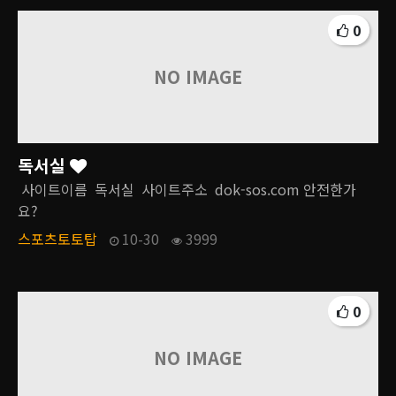
0
NO IMAGE
독서실
사이트이름 독서실 사이트주소 dok-sos.com 안전한가
요?
스포츠토토탑
10-30
3999
0
NO IMAGE