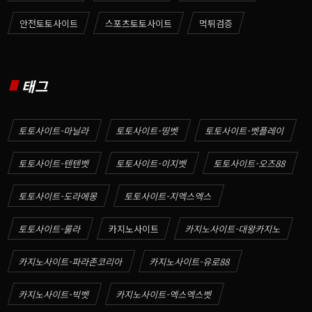
안전토토사이트
스포츠토토사이트
먹튀검증
태그
토토사이트-마닐라
토토사이트-띵벳
토토사이트-벳플레이
토토사이트-텐텐벳
토토사이트-이지벳
토토사이트-오즈88
토토사이트-도라에몽
토토사이트-지엑스엑스
토토사이트-룰라
카지노사이트
카지노사이트-대왕카지노
카지노사이트-파라존코리아
카지노사이트-유로88
카지노사이트-빅벳
카지노사이트-엑스엑스벳