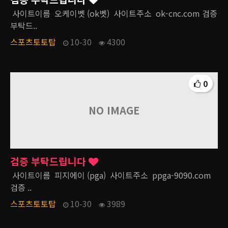
사이트이름 오케이벳 (ok벳) 사이트주소 ok-cnc.com 검증
부탁드..
스포츠토토탑
10-30
4300
0
NO IMAGE
검증 부탁드립니다
사이트이름 피지에이 (pga) 사이트주소 ppga-9090.com
검증 ..
스포츠토토탑
10-30
3989