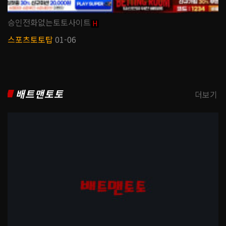
승인전화없는토토사이트
H
스포츠토토탑
01-06
배트맨토토
더보기