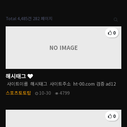
Total 4,485건
282 페이지
0
NO IMAGE
해시태그
사이트이름 해시태그 사이트주소 ht-00.com 검증 ad12
스포츠토토탑
10-30
4799
0