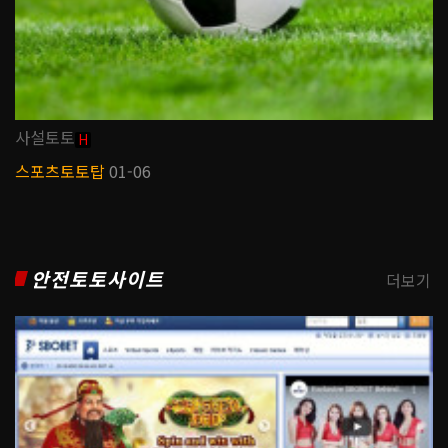
사설토토
H
스포츠토토탑
01-06
안전토토사이트
더보기