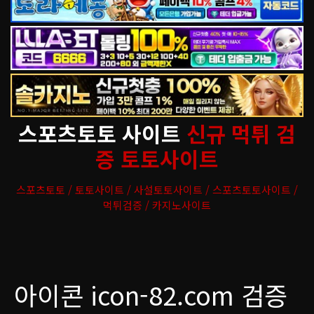
스포츠토토 사이트
신규 먹튀 검
증 토토사이트
스포츠토토 / 토토사이트 / 사설토토사이트 / 스포츠토토사이트 /
먹튀검증 / 카지노사이트
아이콘 icon-82.com 검증