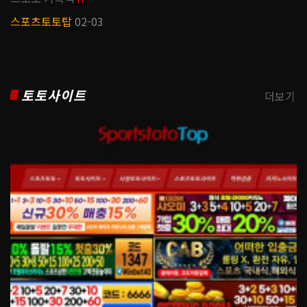
스포츠토토탑
02-03
토토사이트
더보기