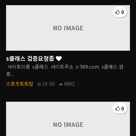
0
NO IMAGE
s클래스 검증요청좀
사이트이름 s클래스 사이트주소 s-569.com s클래스 검
증..
스포츠토토탑
10-30
4862
0
NO IMAGE