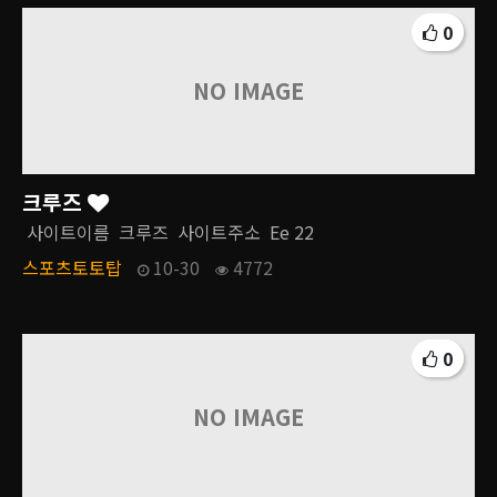
0
NO IMAGE
크루즈
사이트이름 크루즈 사이트주소 Ee 22
스포츠토토탑
10-30
4772
0
NO IMAGE