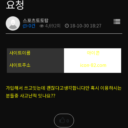
요청
스포츠토토탑
0건
4,692회
18-10-30 18:27
사이트이름
아이콘
사이트주소
icon-82.com
가입해서 쓰고잇는데 괜찮다고생각합니다만 혹시 이용하시는
분들중 사고난적 잇나요??
0