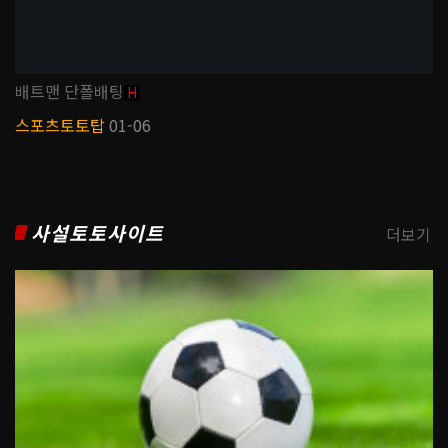
배트맨 단폴배팅
H
스포츠토토탑
01-06
사설토토사이트
더보기