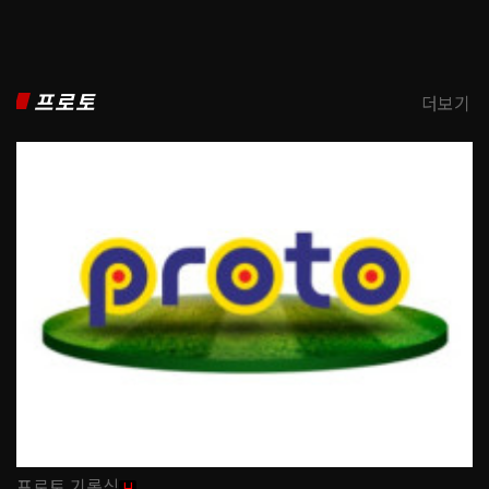
프로토
더보기
프로토 기록식
H