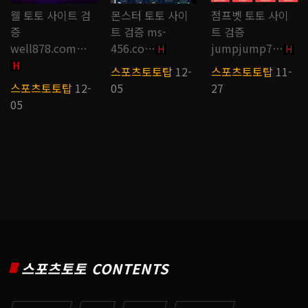
웰 토토 사이트 검
몬스터 토토 사이
점프벳 토토 사이
증
트 검증 ms-
트 검증
well878.com…
456.co…
jumpjump7…
H
H
H
스포츠토토탑
12-
스포츠토토탑
11-
스포츠토토탑
12-
05
27
05
스포츠토토 CONTENTS