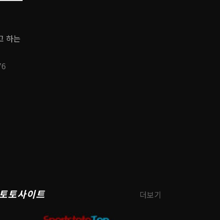
고 하는
76
토토사이트
더보기