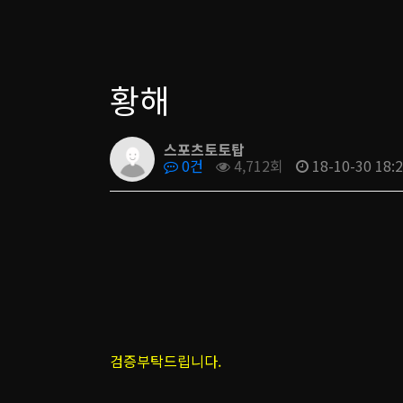
황해
스포츠토토탑
0건
4,712회
18-10-30 18:
검증부탁드립니다.