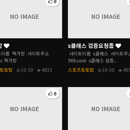
0
NO IMAGE
NO IMAGE
방
s클래스 검증요청좀
이름 책가방 사이트주소
사이트이름 s클래스 사이트주소
.c 책가방
569.com s클래스 검증..
토토탑
10-30
4833
스포츠토토탑
10-30
48
0
NO IMAGE
NO IMAGE