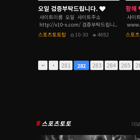
오일 검증부탁드립니다.
황해
사이트이름 오일 사이트주소
사이트
http://v10-x.com/ 검증부탁드립니..
www.
스포츠토토탑
10-30
4692
스포츠
다음
맨끝
281
283
284
285
2
282
스포츠토토
더