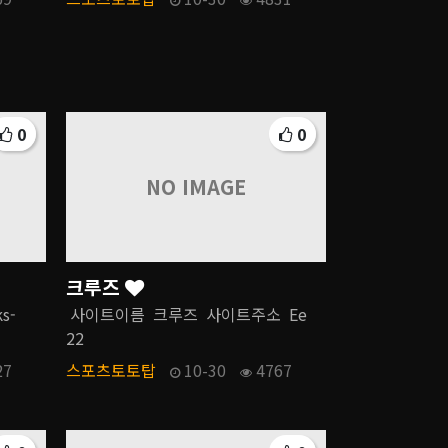
0
0
NO IMAGE
크루즈
s-
사이트이름 크루즈 사이트주소 Ee
22
27
스포츠토토탑
10-30
4767