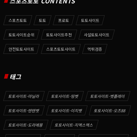
스포츠토토 CONTENTS
스포츠토토
토토
프로토
토토사이트
토토사이트순위
토토사이트추천
사설토토사이트
안전토토사이트
스포츠토토사이트
먹튀검증
태그
토토사이트-마닐라
토토사이트-띵벳
토토사이트-벳플레이
토토사이트-텐텐벳
토토사이트-이지벳
토토사이트-오즈88
토토사이트-도라에몽
토토사이트-지엑스엑스