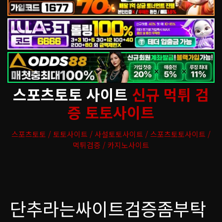
스포츠토토 사이트
신규 먹튀 검
증 토토사이트
스포츠토토 / 토토사이트 / 사설토토사이트 / 스포츠토토사이트 /
먹튀검증 / 카지노사이트
단추라는싸이트검증좀부탁