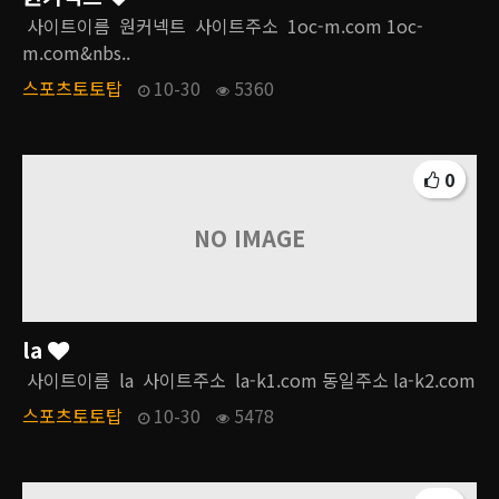
사이트이름 원커넥트 사이트주소 1oc-m.com 1oc-
m.com&nbs..
스포츠토토탑
10-30
5360
0
NO IMAGE
la
사이트이름 la 사이트주소 la-k1.com 동일주소 la-k2.com
스포츠토토탑
10-30
5478