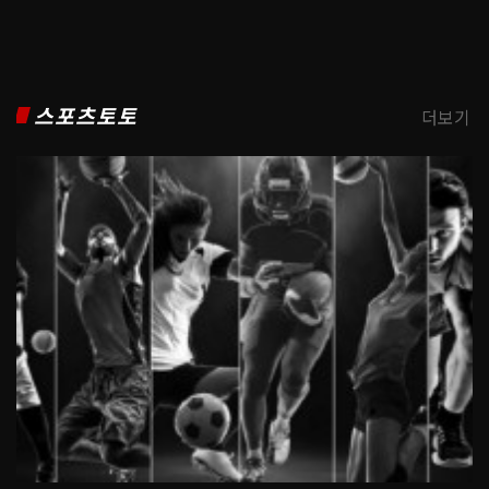
스포츠토토
더보기