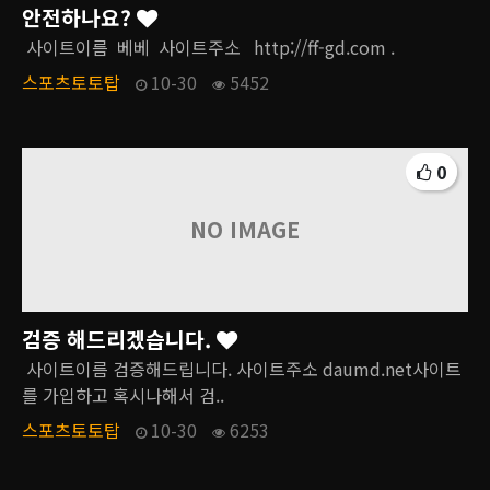
안전하나요?
사이트이름 베베 사이트주소 http://ff-gd.com .
스포츠토토탑
10-30
5452
0
NO IMAGE
검증 해드리겠습니다.
사이트이름 검증해드립니다. 사이트주소 daumd.net사이트
를 가입하고 혹시나해서 검..
스포츠토토탑
10-30
6253