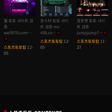
웰 토토 사이트 검
몬스터 토토 사이
점프벳 토토 사이
증
트 검증 ms-
트 검증
well878.com…
456.co…
jumpjump7…
H
H
H
스포츠토토탑
12-
스포츠토토탑
11-
스포츠토토탑
12-
05
27
05