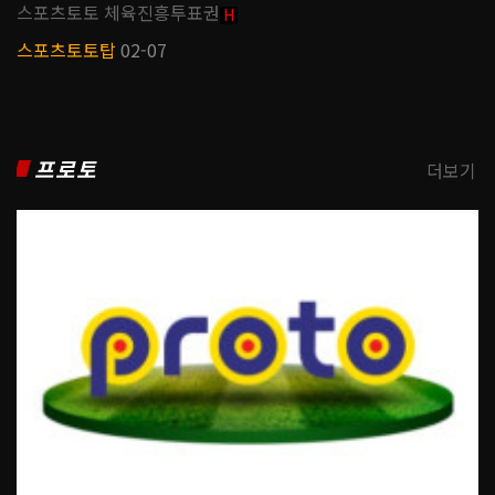
스포츠토토 체육진흥투표권
H
스포츠토토탑
02-07
프로토
더보기