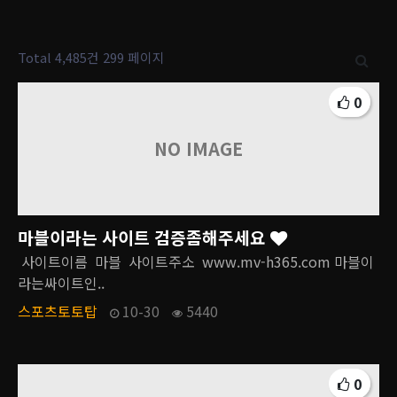
Total 4,485건
299 페이지
0
NO IMAGE
마블이라는 사이트 검증좀해주세요
사이트이름 마블 사이트주소 www.mv-h365.com 마블이
라는싸이트인..
스포츠토토탑
10-30
5440
0