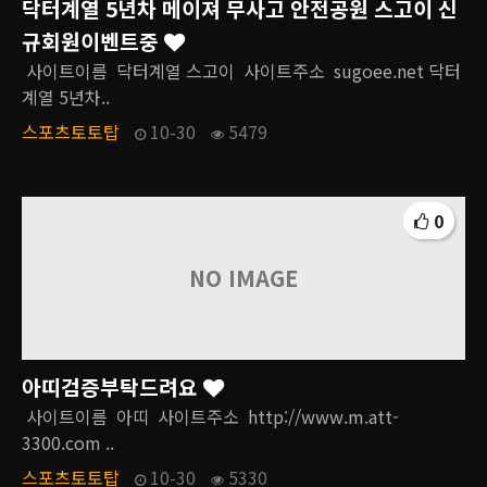
닥터계열 5년차 메이져 무사고 안전공원 스고이 신
규회원이벤트중
사이트이름 닥터계열 스고이 사이트주소 sugoee.net 닥터
계열 5년차..
스포츠토토탑
10-30
5479
0
NO IMAGE
아띠검증부탁드려요
사이트이름 아띠 사이트주소 http://www.m.att-
3300.com ..
스포츠토토탑
10-30
5330