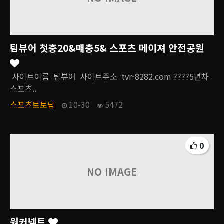
팀뷰어 첫충20&매충5& 스포츠 메이져 안전공원
사이트이름 팀뷰어 사이트주소 tvr-8282.com ????5년차
스포츠..
스포츠토토탑
10-30
5472
0
NO IMAGE
원커넥트