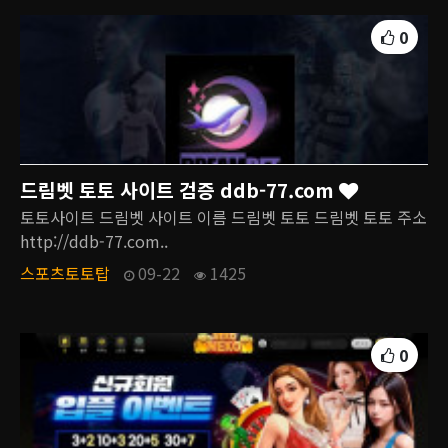
0
드림벳 토토 사이트 검증 ddb-77.com
토토사이트 드림벳 사이트 이름 드림벳 토토 드림벳 토토 주소
http://ddb-77.com..
스포츠토토탑
09-22
1425
0