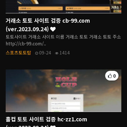
거래소 토토 사이트 검증 cb-99.com
(ver.2023.09.24)
토토사이트 거래소 사이트 이름 거래소 토토 거래소 토토 주소
http://cb-99.com/..
스포츠토토탑
09-24
1414
0
홀컵 토토 사이트 검증 hc-zz1.com