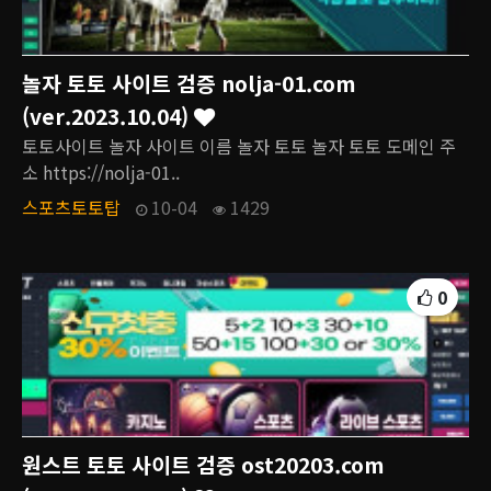
놀자 토토 사이트 검증 nolja-01.com
(ver.2023.10.04)
토토사이트 놀자 사이트 이름 놀자 토토 놀자 토토 도메인 주
소 https://nolja-01..
스포츠토토탑
10-04
1429
0
원스트 토토 사이트 검증 ost20203.com