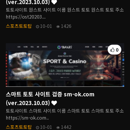
(ver.2023.10.03)
토토사이트 원스트 사이트 이름 원스트 토토 원스트 토토 주소
https://ost20203...
스포츠토토탑
10-01
1426
0
스마트 토토 사이트 검증 sm-ok.com
(ver.2023.10.03)
토토사이트 스마트 사이트 이름 스마트 토토 스마트 토토 주소
https://sm-ok.com..
스포츠토토탑
10-01
1442