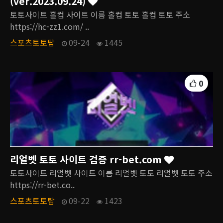
(ver.2023.09.24)
토토사이트 홀컵 사이트 이름 홀컵 토토 홀컵 토토 주소
https://hc-zz1.com/ ..
스포츠토토탑
09-24
1445
0
리얼벳 토토 사이트 검증 rr-bet.com
토토사이트 리얼벳 사이트 이름 리얼벳 토토 리얼벳 토토 주소
https://rr-bet.co..
스포츠토토탑
09-22
1423