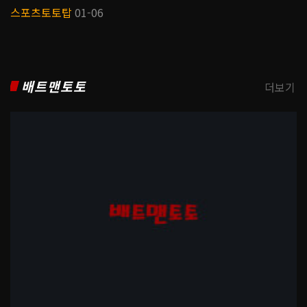
스포츠토토탑
01-06
배트맨토토
더보기