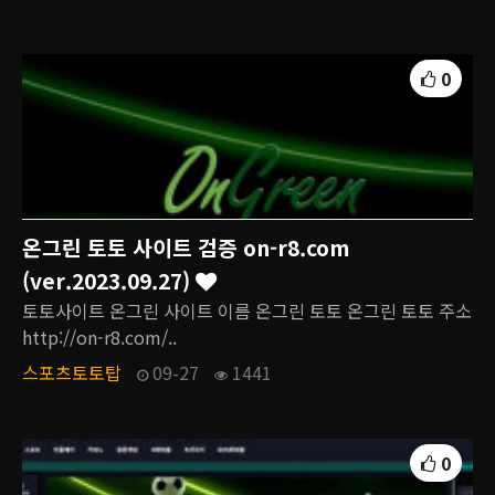
0
온그린 토토 사이트 검증 on-r8.com
(ver.2023.09.27)
토토사이트 온그린 사이트 이름 온그린 토토 온그린 토토 주소
http://on-r8.com/..
스포츠토토탑
09-27
1441
0