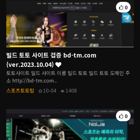
0
빌드 토토 사이트 검증 bd-tm.com
(ver.2023.10.04)
토토사이트 빌드 사이트 이름 빌드 토토 빌드 토토 도메인 주
소 http://bd-tm.com..
스포츠토토탑
10-04
1408
0