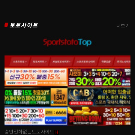
토토사이트
더보기
승인전화없는토토사이트
H