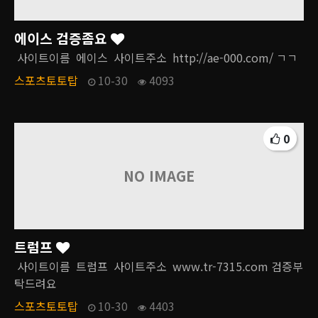
에이스 검증좀요
사이트이름 에이스 사이트주소 http://ae-000.com/ ㄱㄱ
스포츠토토탑
10-30
4093
0
NO IMAGE
트럼프
사이트이름 트럼프 사이트주소 www.tr-7315.com 검증부
탁드려요
스포츠토토탑
10-30
4403