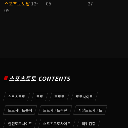
스포츠토토탑
12-
05
27
05
스포츠토토 CONTENTS
스포츠토토
토토
프로토
토토사이트
토토사이트순위
토토사이트추천
사설토토사이트
안전토토사이트
스포츠토토사이트
먹튀검증