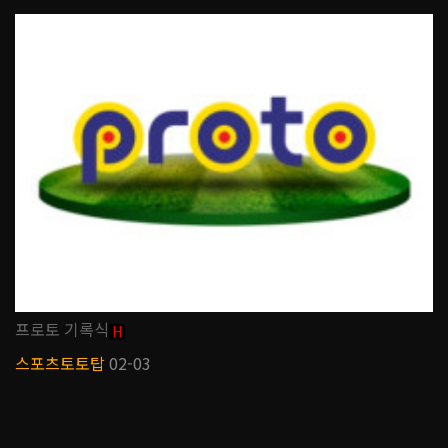
프로토 기록식
H
스포츠토토탑
02-03