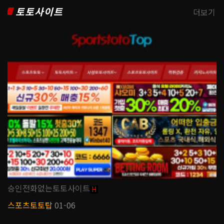
토토사이트
더보기
승인전화없는토토사이트
H
스포츠토토탑
01-06