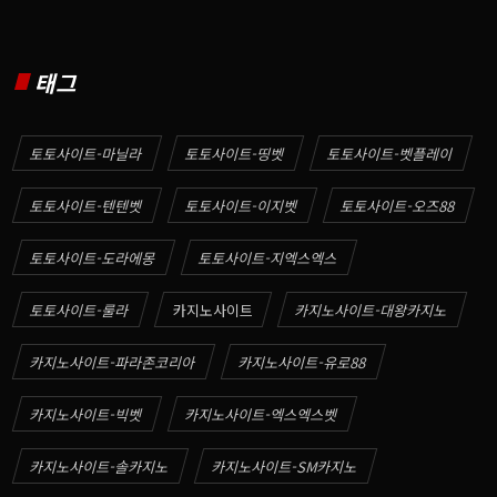
태그
토토사이트-마닐라
토토사이트-띵벳
토토사이트-벳플레이
토토사이트-텐텐벳
토토사이트-이지벳
토토사이트-오즈88
토토사이트-도라에몽
토토사이트-지엑스엑스
토토사이트-룰라
카지노사이트
카지노사이트-대왕카지노
카지노사이트-파라존코리아
카지노사이트-유로88
카지노사이트-빅벳
카지노사이트-엑스엑스벳
카지노사이트-솔카지노
카지노사이트-SM카지노