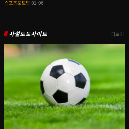
스포츠토토탑
01-06
사설토토사이트
더보기