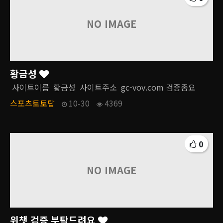
NO IMAGE
황금성
사이트이름 황금성 사이트주소 gc-vov.com 검증좀요
스포츠토토탑
10-30
4369
0
NO IMAGE
위챗 검증 부탁드려요