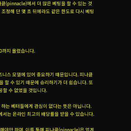
pinnacle)에서 더 많은 베팅을 할 수 있는 것
을 조정해 단 몇 초 뒤에라도 같은 한도로 다시 베팅
000까지 올렸습니다.
 비즈니스 모델에 있어 중요하기 때문입니다. 피나클
팅을 할 수 있기 때문에 승리하기가 더 쉽습니다. 또
공할 수 없었을 것입니다.
을 하는 베터들에게 관심이 없다는 뜻은 아닙니다.
)에서는 온라인 최고의 배당률을 받을 수 있습니다.
만 하며, 이를 통해 피나클(pinnacle)은 업계