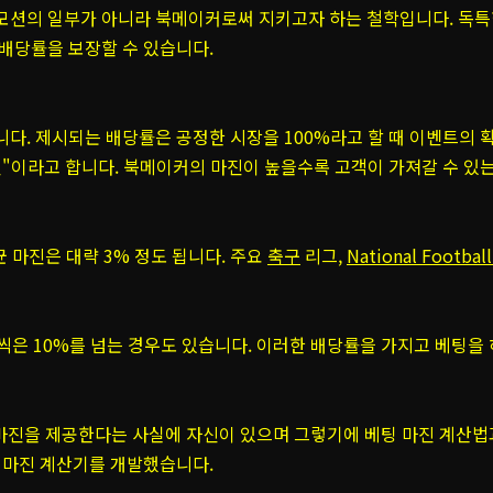
션의 일부가 아니라 북메이커로써 지키고자 하는 철학입니다. 독특한
배당률을 보장할 수 있습니다.
. 제시되는 배당률은 공정한 시장을 100%라고 할 때 이벤트의 확
"이라고 합니다. 북메이커의 마진이 높을수록 고객이 가져갈 수 있는
평균 마진은 대략 3% 정도 됩니다. 주요
축구
리그,
National Footbal
씩은 10%를 넘는 경우도 있습니다. 이러한 배당률을 가지고 베팅을
낮은 마진을 제공한다는 사실에 자신이 있으며 그렇기에 베팅 마진 계산법
 마진 계산기를 개발했습니다.