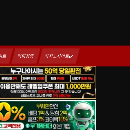
이트
먹튀검증
카지노사이트✔️