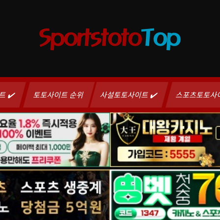
 ✔️
토토사이트 순위
사설토토사이트 ✔️
스포츠토토사