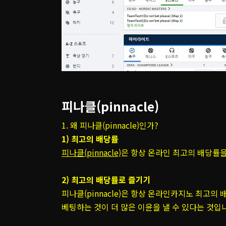
피나클(pinnacle)
1. 왜 피나클(pinnacle)인가?
1) 최고의 배당률
피나클(pinnacle)
은 항상 온라인 최고의 배당률
2) 최고의 배당률로 즐기기
피나클(pinnacle)은 항상 온라인카지노 최고의
베팅하는 것이 더 많은 이윤을 낼 수 있다는 것입