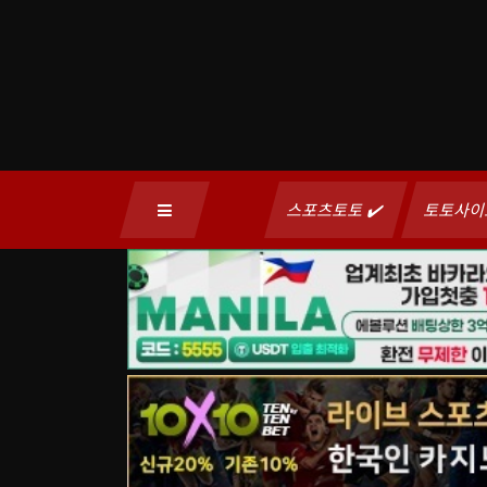
스포츠토토 ✔️
토토사이트