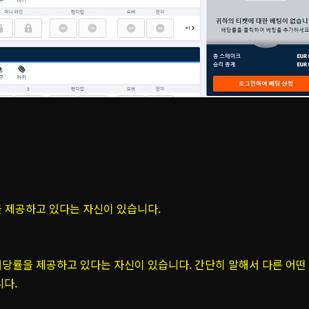
을 제공하고 있다는 자신이 있습니다.
 배당률을 제공하고 있다는 자신이 있습니다. 간단히 말해서 다른 어떤 
니다.