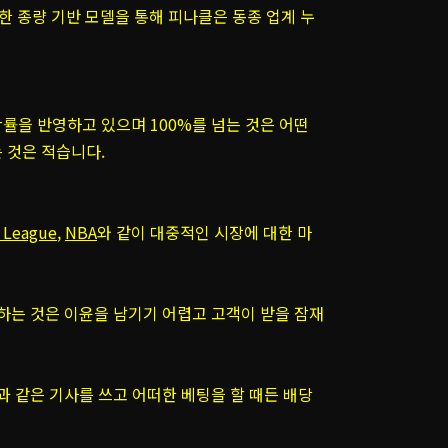
 종량 기반 모델을 통해 피나클은 동종 업계 누
률을 반영하고 있으며 100%를 넘는 것은 어떤
 것은 적습니다.
l League
,
NBA
와 같이 대중적인 시장에 대한 마
 하는 것은 이윤을 남기기 어렵고 고객이 받을 잠재
과 같은 기사를 쓰고 어떠한 베팅을 할 때든 배당