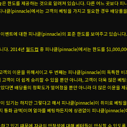
 높은 한도를 제공하는 것으로 알려져 있습니다. 다른 어느 곳보다 피나클(
피나클(pinnacle)에서는 고객의 베팅을 가지고 필요한 경우 배당률
벤트에 대한 피나클(pinnacle)의 표준 한도를 보여주고 있습니다.
다. 2014년
월드컵
중 피나클(pinnacle)에서는 한도를 $1,000,
고객의 이윤을 위해서이고 두 번째는 피나클(pinnacle)의 독특한
문에 고객이 더 쉽게 승리할 수 있을 뿐만 아니라, 고객이 더욱 많은 베
않았다면 배당률의 정확도가 떨어졌을 뿐만 아니라 더 많은 이윤을 제
이 있기는 하지만 그렇다고 해서 피나클(pinnacle)이 취미로 베팅
지 통화 금액)이며 얼마를 베팅하든지에 상관없이 피나클(pinnacle
공하고 있기 때문에 자금의 안정성에 대해 베터들이 안심할 수 있도록 해야